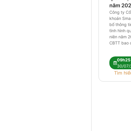
năm 20
Công ty C
khoán Smar
bố thông ti
tình hình q
niên năm 2
CBTT bao c
ban nien 2
09h25
30/07/
Tìm hiể