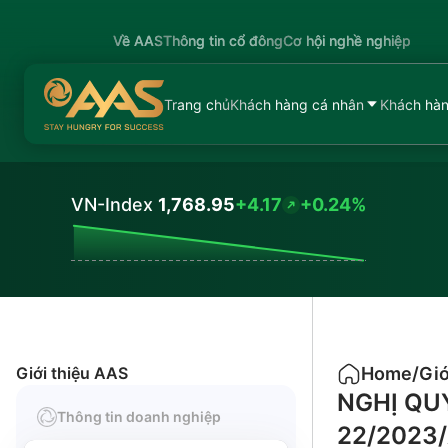
Về AAS
Thông tin cổ đông
Cơ hội nghề nghiệp
Trang chủ
Khách hàng cá nhân
Khách hàn
VN-Index
1,768.95
+4.17
+0.24%
Values
Giới thiệu AAS
Home
/
Giớ
NGHỊ QU
Thông tin doanh nghiệp
22/2023