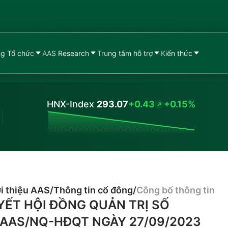
g Tổ chức
AAS Research
Trung tâm hỗ trợ
Kiến thức
HNX-Index
293.07
+0.43
+0.15%
Values
i thiệu AAS
/
Thông tin cổ đông
/
Công bố thông tin
YẾT HỘI ĐỒNG QUẢN TRỊ SỐ
/AAS/NQ-HĐQT NGÀY 27/09/2023