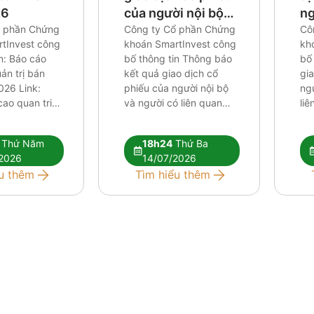
26
của người nội bộ
ng
ổ phần Chứng
và người có liên
Công ty Cổ phần Chứng
ng
Cô
tInvest công
khoán SmartInvest công
kh
quan của người nội
củ
n: Báo cáo
bố thông tin Thông báo
bố
bộ
uản trị bán
kết quả giao dịch cổ
gia
026 Link:
phiếu của người nội bộ
ngư
ao quan tri
và người có liên quan
liê
026
của người nội bộ Link:
bộ 
CV cong bo thong tin
Co
Thứ Năm
18h24
Thứ Ba
bat thuong Thong bao
Th
2026
14/07/2026
ket qua thuc hien giao
di
u thêm
Tìm hiểu thêm
dich_CBTT