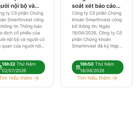
ười nội bộ và
soát xét báo cáo
ười có liên quan
ng ty Cổ phần Chứng
tài chính, báo cáo
Công ty Cổ phần Chứng
oán SmartInvest công
khoán SmartInvest công
a người nội bộ
tỷ lệ an toàn tài
 thông tin Thông báo
bố thông tin: Ngày
chính
o dịch cổ phiếu của
18/06/2026, Công ty Cổ
ời nội bộ và người có
phần Chứng khoán
n quan của người nội
Smartinvest đã ký Hợp
Tài liệu đính kèm:
đồng kiểm toán và soát
ng van CBTT CBTT
xét báo cáo tài chính,
18h32
Thứ Năm
16h50
Thứ Năm
ong bao truoc giao
báo cáo tỷ lệ an toàn tài
02/07/2026
18/06/2026
ch ban
chính với Công ty TNHH
Tìm hiểu thêm
Tìm hiểu thêm
Kiểm toán và định giá
quốc tế về việc: (i) […]