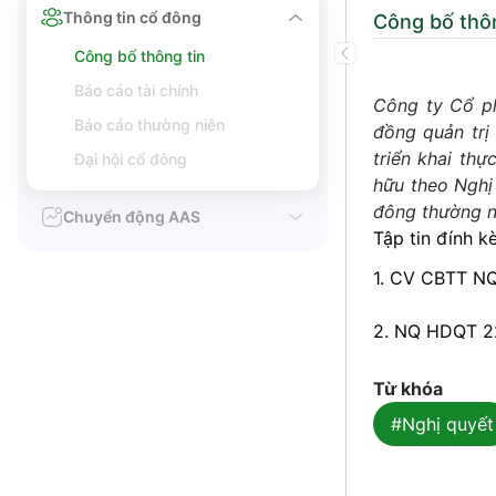
Thông tin cổ đông
Công bố thôn
Công bố thông tin
Báo cáo tài chính
Công ty Cổ ph
Báo cáo thường niên
đồng quản tr
triển khai th
Đại hội cổ đông
hữu theo Ngh
đông thường n
Chuyển động AAS
Tập tin đính k
1. CV CBTT NQ
2. NQ HDQT 22
Từ khóa
#Nghị quyết