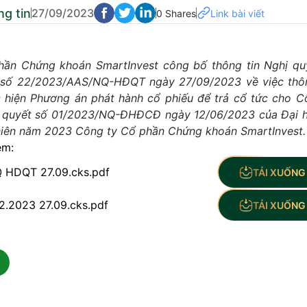
g tin
27/09/2023
0 Shares
Link bài viết
ần Chứng khoán SmartInvest công bố thông tin Nghị qu
ị số 22/2023/AAS/NQ-HĐQT ngày 27/09/2023 về việc thô
ực hiện Phương án phát hành cổ phiếu để trả cổ tức cho C
ị quyết số 01/2023/NQ-ĐHĐCĐ ngày 12/06/2023 của Đại 
iên năm 2023 Công ty Cổ phần Chứng khoán SmartInvest.
èm:
 HDQT 27.09.cks.pdf
TẢI XUỐNG 
.2023 27.09.cks.pdf
TẢI XUỐNG 