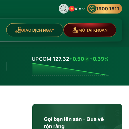
1900 1811
Vie
GIAO DỊCH NGAY
MỞ TÀI KHOẢN
UPCOM
127.32
+0.50
+0.39%
Values
Gọi bạn lên sàn - Quà về
rộn ràng