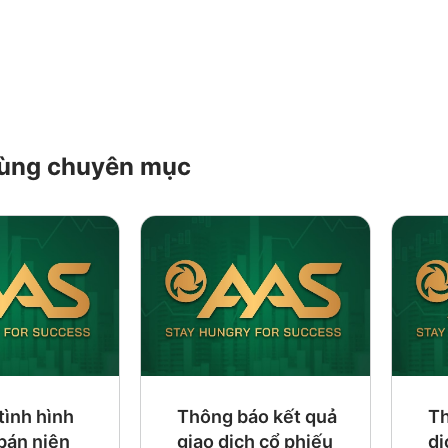
 cùng chuyên mục
tình hình
Thông báo kết quả
Th
 bán niên
giao dịch cổ phiếu
dị