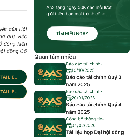
AAS tặng ngay 50K cho mỗi lượt
giới thiệu bạn mới thành công
yết của Hội
TÌM HIỂU NGAY
ng qua việc
ổ đông hiện
hội đồng Cổ
Quan tâm nhiều
Báo cáo tài chính
-
10/10/2025
Báo cáo tài chính Quý 3
TÀI LIỆU
năm 2025
Báo cáo tài chính
-
TÀI LIỆU
20/01/2026
Báo cáo tài chính Quý 4
năm 2025
Công bố thông tin
-
04/02/2026
Tài liệu họp Đại hội đồng