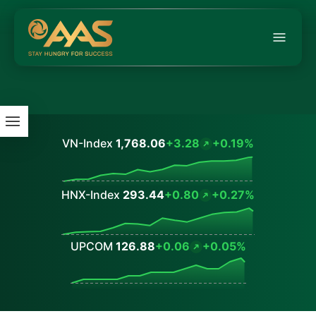
VN-Index
1,768.06
+3.28
+0.19%
Values
HNX-Index
293.44
+0.80
+0.27%
Values
UPCOM
126.88
+0.06
+0.05%
Values