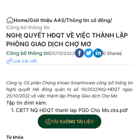
Home
/
Giới thiệu AAS
/
Thông tin cổ đông
/
Công bố thông tin
NGHỊ QUYẾT HĐQT VỀ VIỆC THÀNH LẬP
PHÒNG GIAO DỊCH CHỢ MƠ
Công bố thông tin
25/10/2022
0 Shares
Link bài viết
Công ty Cổ phần Chứng khoán SmartInvest công bố thông tin
Nghị quyết Hội đồng quản trị số 19/2022/NQ-HĐQT ngày
25/10/2022 về việc thành lập Phòng Giao dịch Chợ Mơ.
Tập tin đính kèm:
1. CBTT NQ HDQT thanh lap PGD Cho Mo.cks.pdf
TẢI XUỐNG TÀI LIỆU
Từ khóa