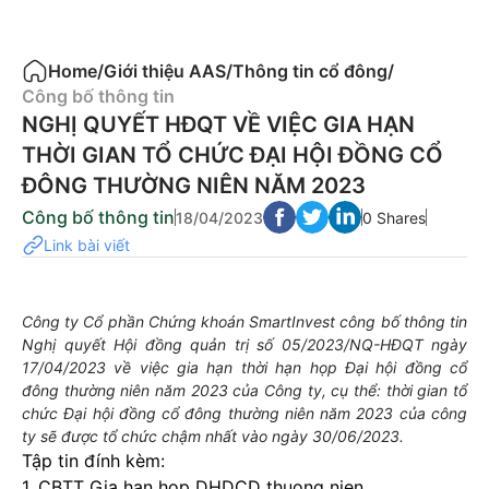
cổ
đông
Home
/
Giới thiệu AAS
/
Thông tin cổ đông
/
Công bố thông tin
NGHỊ QUYẾT HĐQT VỀ VIỆC GIA HẠN
THỜI GIAN TỔ CHỨC ĐẠI HỘI ĐỒNG CỔ
ĐÔNG THƯỜNG NIÊN NĂM 2023
Công bố thông tin
18/04/2023
0 Shares
Link bài viết
Công ty Cổ phần Chứng khoán SmartInvest công bố thông tin
Nghị quyết Hội đồng quản trị số 05/2023/NQ-HĐQT ngày
17/04/2023 về việc gia hạn thời hạn họp Đại hội đồng cổ
đông thường niên năm 2023 của Công ty, cụ thể: thời gian tổ
chức Đại hội đồng cổ đông thường niên năm 2023 của công
ty sẽ được tổ chức chậm nhất vào ngày 30/06/2023.
Tập tin đính kèm:
1. CBTT Gia han hop DHDCD thuong nien