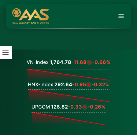
Công
bố
thông
tin
VN-Index
1,764.78
-11.68
-0.66%
Báo
Values
cáo
tài
HNX-Index
292.64
-0.95
-0.32%
chính
Values
Báo
cáo
UPCOM
126.82
-0.33
-0.26%
thường
Values
niên
Đại
hội