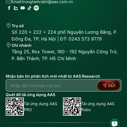
Email:
trungtamcskh@aas.com.vn
Trụ sở
Số 220 + 222 + 224 phố Nguyễn Lương Bằng, P.
Đống Đa, TP. Hà Nội | ĐT: 0243 573 9779
Chi nhánh
Tầng 25, Rox Tower, 180 - 192 Nguyễn Công Trứ,
P. Bến Thành, TP. Hồ Chí Minh
Nhận bản tin phân tích mới nhất từ AAS Research
GỬI
Quét để tải ứng dụng AAS
Tải ứng dụng AAS
Tải ứng dụng AAS
PRO
Robo