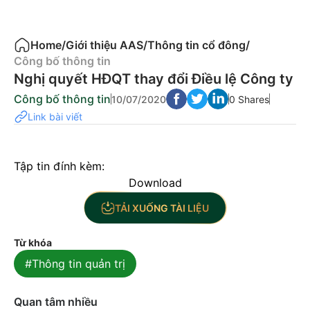
Home
/
Giới thiệu AAS
/
Thông tin cổ đông
/
Công bố thông tin
Nghị quyết HĐQT thay đổi Điều lệ Công ty
Công bố thông tin
10/07/2020
0 Shares
Link bài viết
Tập tin đính kèm:
Download
TẢI XUỐNG TÀI LIỆU
Từ khóa
#Thông tin quản trị
Quan tâm nhiều