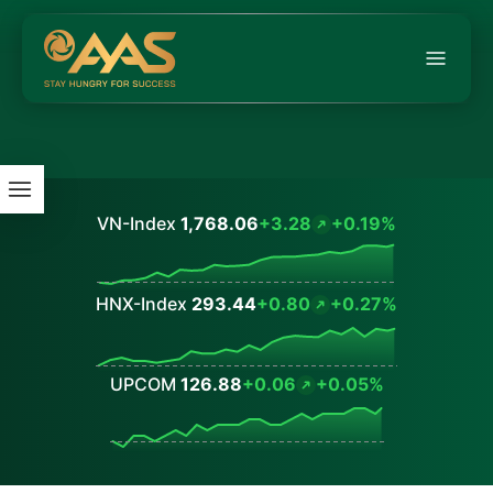
VN-Index
1,768.06
+3.28
+0.19%
Values
HNX-Index
293.44
+0.80
+0.27%
Values
UPCOM
126.88
+0.06
+0.05%
Values