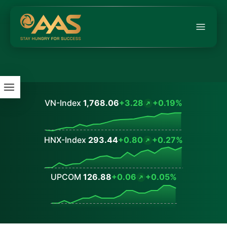
VN-Index
1,768.06
+3.28
+0.19%
Values
HNX-Index
293.44
+0.80
+0.27%
Values
UPCOM
126.88
+0.06
+0.05%
Values