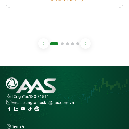
Tổng đài:
1900 1811
Email:
trungtamcskh@aas.com.vn
Trụ sở