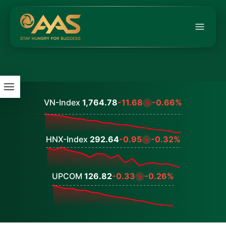
VN-Index
1,764.78
-11.68
-0.66%
Values
HNX-Index
292.64
-0.95
-0.32%
Values
UPCOM
126.82
-0.33
-0.26%
Values