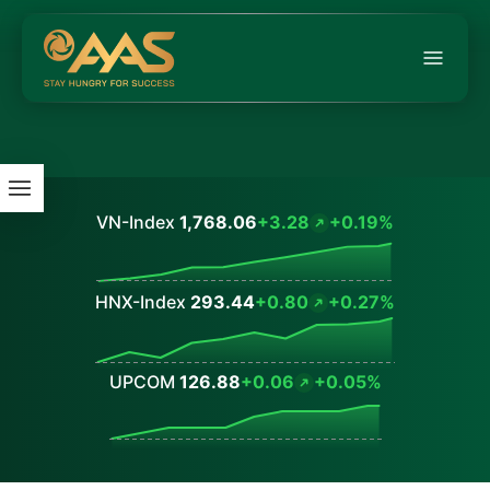
VN-Index
1,768.06
+3.28
+0.19%
Values
HNX-Index
293.44
+0.80
+0.27%
Values
UPCOM
126.88
+0.06
+0.05%
Values