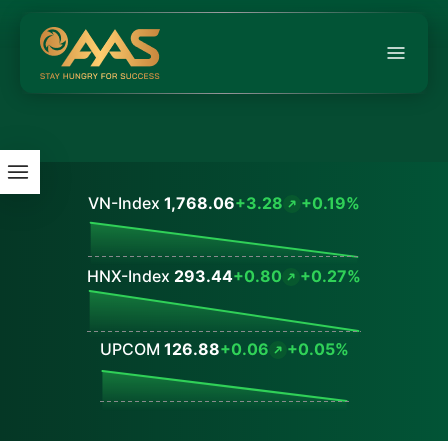
VN-Index
1,768.06
+3.28
+0.19%
Values
HNX-Index
293.44
+0.80
+0.27%
Values
UPCOM
126.88
+0.06
+0.05%
Values