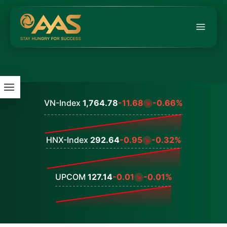
VN-Index
1,764.78
-11.68
-0.66%
Values
HNX-Index
292.64
-0.95
-0.32%
Values
UPCOM
127.14
-0.01
-0.01%
Values