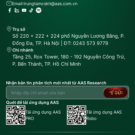
Email:
trungtamcskh@aas.com.vn
Trụ sở
Số 220 + 222 + 224 phố Nguyễn Lương Bằng, P.
Đống Đa, TP. Hà Nội | ĐT: 0243 573 9779
Chi nhánh
Tầng 25, Rox Tower, 180 - 192 Nguyễn Công Trứ,
P. Bến Thành, TP. Hồ Chí Minh
Nhận bản tin phân tích mới nhất từ AAS Research
GỬI
Quét để tải ứng dụng AAS
Tải ứng dụng AAS
Tải ứng dụng AAS
PRO
Robo