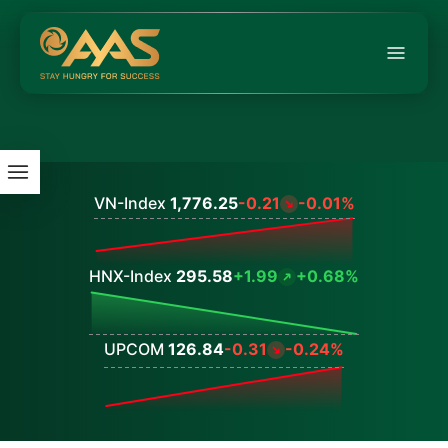
VN-Index
1,776.25
-0.21
-0.01%
Values
HNX-Index
295.58
+1.99
+0.68%
Values
UPCOM
126.84
-0.31
-0.24%
Values