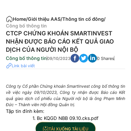
Home
/
Giới thiệu AAS
/
Thông tin cổ đông
/
Công bố thông tin
CTCP CHỨNG KHOÁN SMARTINVEST
NHẬN ĐƯỢC BÁO CÁO KẾT QUẢ GIAO
DỊCH CỦA NGƯỜI NỘI BỘ
Công bố thông tin
09/10/2023
0 Shares
Link bài viết
Công ty Cổ phần Chứng khoán SmartInvest công bố thông tin
về việc ngày 09/10/2023, Công ty nhận được Báo cáo Kết
quả giao dịch cổ phiếu của Người nội bộ là ông Phạm Minh
Đức – Thành viên Hội đồng Quản trị.
Tập tin đính kèm:
1. Bc KQGD NBB 09.10.cks.pdf
TẢI XUỐNG TÀI LIỆU