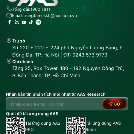
Tổng đài:
1900 1811
Email:
trungtamcskh@aas.com.vn
Trụ sở
Số 220 + 222 + 224 phố Nguyễn Lương Bằng, P.
Đống Đa, TP. Hà Nội | ĐT: 0243 573 9779
Chi nhánh
Tầng 25, Rox Tower, 180 - 192 Nguyễn Công Trứ,
P. Bến Thành, TP. Hồ Chí Minh
Nhận bản tin phân tích mới nhất từ AAS Research
GỬI
Quét để tải ứng dụng AAS
Tải ứng dụng AAS
Tải ứng dụng AAS
PRO
Robo