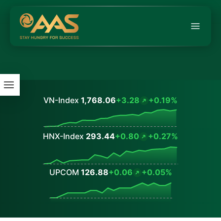
VN-Index
1,768.06
+3.28
+0.19%
Values
HNX-Index
293.44
+0.80
+0.27%
Values
UPCOM
126.88
+0.06
+0.05%
Values