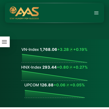
VN-Index
1,768.06
+3.28
+0.19%
Values
HNX-Index
293.44
+0.80
+0.27%
Values
UPCOM
126.88
+0.06
+0.05%
Values