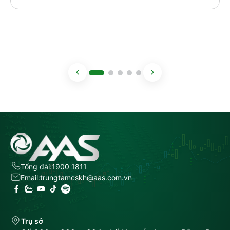
Tổng đài:
1900 1811
Email:
trungtamcskh@aas.com.vn
Trụ sở