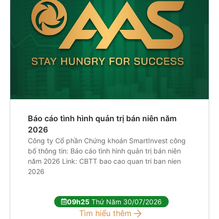
Báo cáo tình hình quản trị bán niên năm
2026
Công ty Cổ phần Chứng khoán SmartInvest công
bố thông tin: Báo cáo tình hình quản trị bán niên
năm 2026 Link: CBTT bao cao quan tri ban nien
2026
09h25
Thứ Năm 30/07/2026
Tìm hiểu thêm