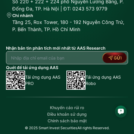
Số 220 + 222 + 224 phố Nguyễn Lương Bằng, P.
Đống Đa, TP. Hà Nội | ĐT: 0243 573 9779
Chi nhánh
Tầng 25, Rox Tower, 180 - 192 Nguyễn Công Trứ,
P. Bến Thành, TP. Hồ Chí Minh
Nhận bản tin phân tích mới nhất từ AAS Research
GỬI
Quét để tải ứng dụng AAS
Tải ứng dụng AAS
Tải ứng dụng AAS
PRO
Robo
Khuyến cáo rủi ro
Điều khoản sử dụng
Chính sách bảo mật
© 2025 Smart Invest Securities
All rights Reserved.