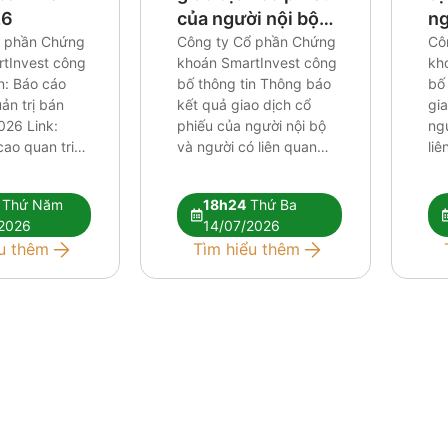
26
của người nội bộ
ng
ổ phần Chứng
và người có liên
Công ty Cổ phần Chứng
ng
Cô
tInvest công
khoán SmartInvest công
kh
quan của người nội
củ
n: Báo cáo
bố thông tin Thông báo
bố
bộ
uản trị bán
kết quả giao dịch cổ
gia
026 Link:
phiếu của người nội bộ
ngư
ao quan tri
và người có liên quan
liê
026
của người nội bộ Link:
bộ 
CV cong bo thong tin
Co
Thứ Năm
18h24
Thứ Ba
bat thuong Thong bao
Th
2026
14/07/2026
ket qua thuc hien giao
di
u thêm
Tìm hiểu thêm
dich_CBTT