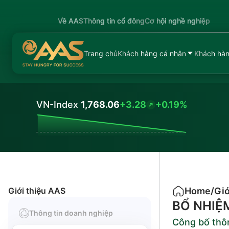
Về AAS
Thông tin cổ đông
Cơ hội nghề nghiệp
Trang chủ
Khách hàng cá nhân
Khách hàn
VN-Index
1,768.06
+3.28
+0.19%
Values
Giới thiệu AAS
Home
/
Giớ
BỔ NHIỆ
Thông tin doanh nghiệp
Công bố thôn