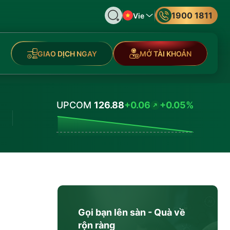
1900 1811
Vie
GIAO DỊCH NGAY
MỞ TÀI KHOẢN
UPCOM
126.88
+0.06
+0.05%
Values
Gọi bạn lên sàn - Quà về
rộn ràng