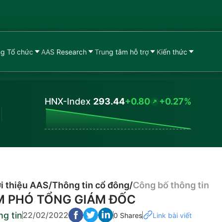
g Tổ chức
AAS Research
Trung tâm hỗ trợ
Kiến thức
HNX-Index
293.44
+0.80
+0.27%
Values
i thiệu AAS
/
Thông tin cổ đông
/
Công bố thông tin
M PHÓ TỔNG GIÁM ĐỐC
g tin
22/02/2022
0 Shares
Link bài viết