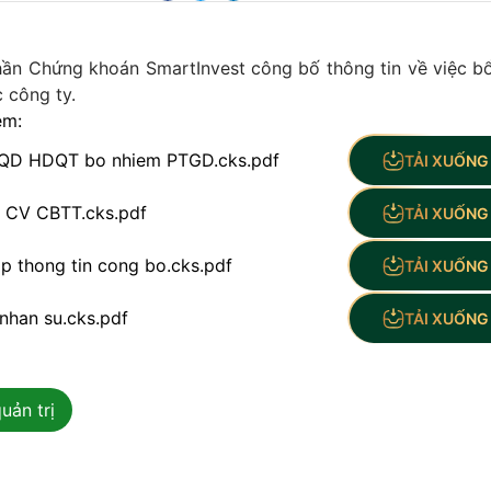
ần Chứng khoán SmartInvest công bố thông tin về việc b
 công ty.
èm:
. QD HDQT bo nhiem PTGD.cks.pdf
TẢI XUỐNG 
. CV CBTT.cks.pdf
TẢI XUỐNG 
p thong tin cong bo.cks.pdf
TẢI XUỐNG 
 nhan su.cks.pdf
TẢI XUỐNG 
uản trị