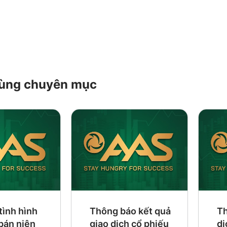
 cùng chuyên mục
tình hình
Thông báo kết quả
Th
 bán niên
giao dịch cổ phiếu
dị