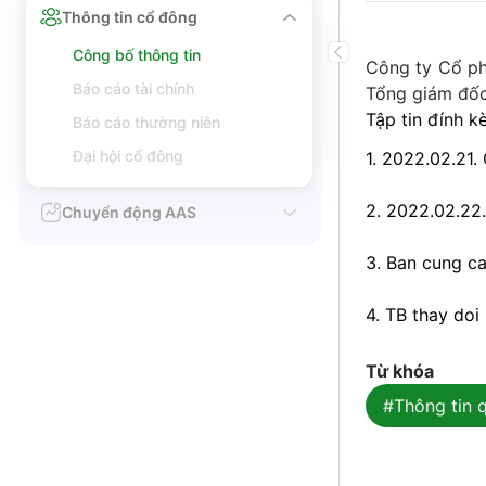
Thông tin cổ đông
Công bố thông tin
Công ty Cổ ph
Báo cáo tài chính
Tổng giám đốc
Tập tin đính k
Báo cáo thường niên
Đại hội cổ đông
1. 2022.02.21
2. 2022.02.22
Chuyển động AAS
3. Ban cung ca
4. TB thay doi
Từ khóa
#Thông tin q