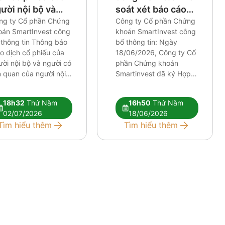
ười nội bộ và
soát xét báo cáo
ười có liên quan
ng ty Cổ phần Chứng
tài chính, báo cáo
Công ty Cổ phần Chứng
oán SmartInvest công
khoán SmartInvest công
a người nội bộ
tỷ lệ an toàn tài
 thông tin Thông báo
bố thông tin: Ngày
chính
o dịch cổ phiếu của
18/06/2026, Công ty Cổ
ời nội bộ và người có
phần Chứng khoán
n quan của người nội
Smartinvest đã ký Hợp
Tài liệu đính kèm:
đồng kiểm toán và soát
ng van CBTT CBTT
xét báo cáo tài chính,
18h32
Thứ Năm
16h50
Thứ Năm
ong bao truoc giao
báo cáo tỷ lệ an toàn tài
02/07/2026
18/06/2026
ch ban
chính với Công ty TNHH
Tìm hiểu thêm
Tìm hiểu thêm
Kiểm toán và định giá
quốc tế về việc: (i) […]