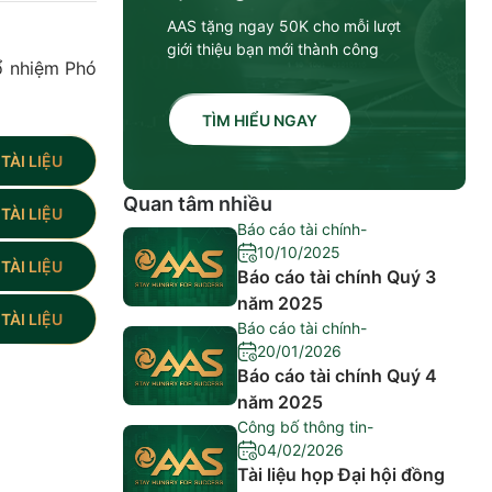
AAS tặng ngay 50K cho mỗi lượt
giới thiệu bạn mới thành công
ổ nhiệm Phó
TÌM HIỂU NGAY
TÀI LIỆU
Quan tâm nhiều
TÀI LIỆU
Báo cáo tài chính
-
10/10/2025
TÀI LIỆU
Báo cáo tài chính Quý 3
năm 2025
TÀI LIỆU
Báo cáo tài chính
-
20/01/2026
Báo cáo tài chính Quý 4
năm 2025
Công bố thông tin
-
04/02/2026
Tài liệu họp Đại hội đồng