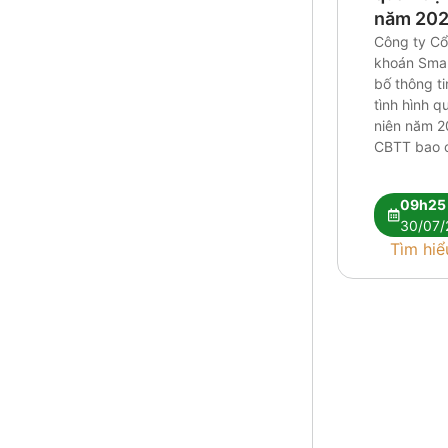
năm 20
Công ty C
khoán Smar
bố thông ti
tình hình q
niên năm 2
CBTT bao c
ban nien 2
09h25
30/07/
Tìm hiể