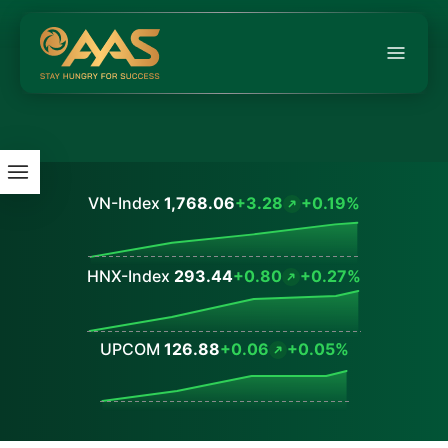
VN-Index
1,768.06
+3.28
+0.19%
Values
HNX-Index
293.44
+0.80
+0.27%
Values
UPCOM
126.88
+0.06
+0.05%
Values