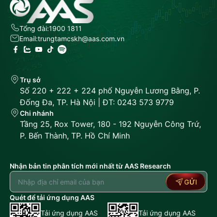
Tổng đài:
1900 1811
Email:
trungtamcskh@aas.com.vn
Trụ sở
Số 220 + 222 + 224 phố Nguyễn Lương Bằng, P.
Đống Đa, TP. Hà Nội | ĐT: 0243 573 9779
Chi nhánh
Tầng 25, Rox Tower, 180 - 192 Nguyễn Công Trứ,
P. Bến Thành, TP. Hồ Chí Minh
Nhận bản tin phân tích mới nhất từ AAS Research
GỬI
Quét để tải ứng dụng AAS
Tải ứng dụng AAS
Tải ứng dụng AAS