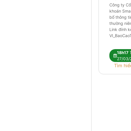
Công ty C
khoán Smar
bố thông ti
thường niê
Link đính 
VI_BaoCao
VI_BaoCao
VI_GiaiTr
18h17
T
27/03/
Tìm hiể