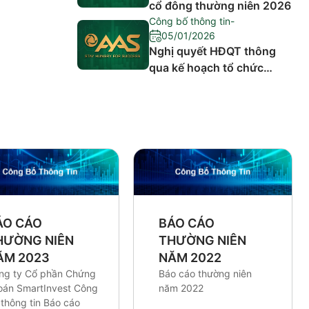
cổ đông thường niên 2026
Công bố thông tin
-
05/01/2026
Nghị quyết HĐQT thông
qua kế hoạch tổ chức
cuộc họp Đại hội đồng cổ
đông thường niên năm
2026
ÁO CÁO
BÁO CÁO
HƯỜNG NIÊN
THƯỜNG NIÊN
ĂM 2023
NĂM 2022
ng ty Cổ phần Chứng
Báo cáo thường niên
oán SmartInvest Công
năm 2022
thông tin Báo cáo