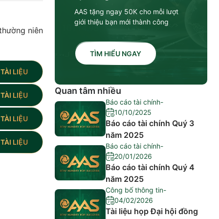
AAS tặng ngay 50K cho mỗi lượt
giới thiệu bạn mới thành công
thường niên
TÌM HIỂU NGAY
TÀI LIỆU
Quan tâm nhiều
TÀI LIỆU
Báo cáo tài chính
-
10/10/2025
TÀI LIỆU
Báo cáo tài chính Quý 3
năm 2025
TÀI LIỆU
Báo cáo tài chính
-
20/01/2026
Báo cáo tài chính Quý 4
năm 2025
Công bố thông tin
-
04/02/2026
Tài liệu họp Đại hội đồng