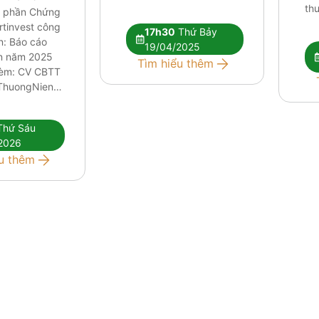
th
ổ phần Chứng
tinvest công
17h30
Thứ Bảy
n: Báo cáo
19/04/2025
n năm 2025
Tìm hiểu thêm
kèm: CV CBTT
ThuongNien_2025
TaiChinh_2025
inhLienQuanDenBCTC_2025
hứ Sáu
2026
u thêm