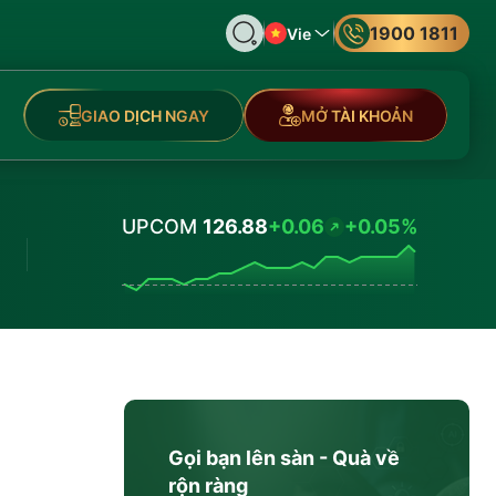
1900 1811
Vie
GIAO DỊCH NGAY
MỞ TÀI KHOẢN
UPCOM
126.88
+0.06
+0.05%
Values
Gọi bạn lên sàn - Quà về
rộn ràng