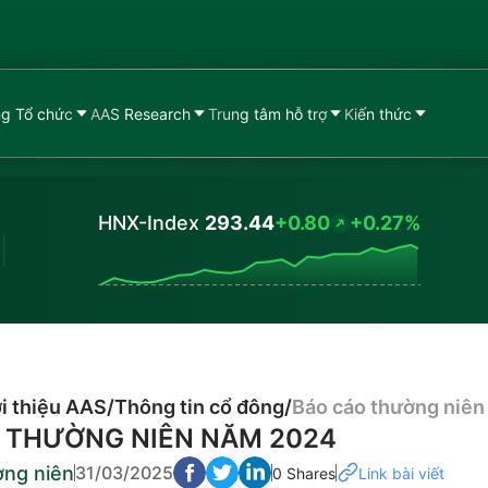
g Tổ chức
AAS Research
Trung tâm hỗ trợ
Kiến thức
HNX-Index
293.44
+0.80
+0.27%
Values
i thiệu AAS
/
Thông tin cổ đông
/
Báo cáo thường niên
 THƯỜNG NIÊN NĂM 2024
ờng niên
31/03/2025
0 Shares
Link bài viết