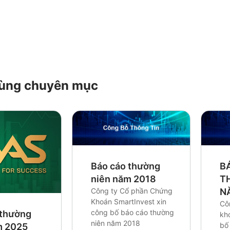
 cùng chuyên mục
Báo cáo thường
B
niên năm 2018
T
Công ty Cổ phần Chứng
N
Khoán SmartInvest xin
Cô
công bố báo cáo thường
 thường
kh
niên năm 2018
bố 
m 2025