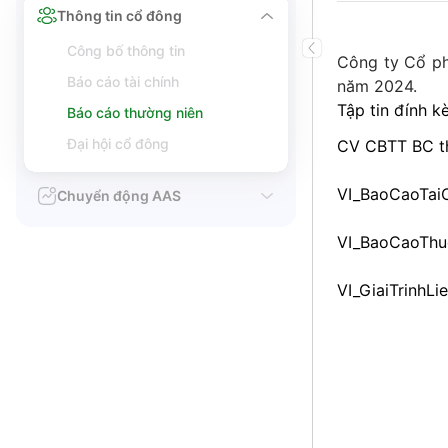
Thông tin cổ đông
Công bố thông tin
Công ty Cổ ph
Báo cáo tài chính
năm 2024.
Tập tin đính k
Báo cáo thường niên
Đại hội cổ đông
CV CBTT BC th
VI_BaoCaoTai
Chuyển động AAS
VI_BaoCaoThu
VI_GiaiTrinh