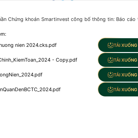
ần Chứng khoán Smartinvest công bố thông tin: Báo cáo 
èm:
uong nien 2024.cks.pdf
TẢI XUỐNG 
Chinh_KiemToan_2024 - Copy.pdf
TẢI XUỐNG 
ongNien_2024.pdf
TẢI XUỐNG 
LienQuanDenBCTC_2024.pdf
TẢI XUỐNG 