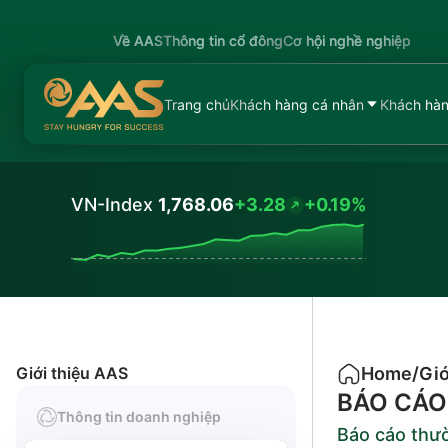
Về AAS
Thông tin cổ đông
Cơ hội nghề nghiệp
Trang chủ
Khách hàng cá nhân
Khách hàn
VN-Index
1,768.06
+3.28
+0.19%
Values
Giới thiệu AAS
Home
/
Giớ
BÁO CÁO
Thông tin doanh nghiệp
Báo cáo thư