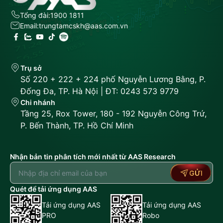
Tổng đài:
1900 1811
Email:
trungtamcskh@aas.com.vn
Trụ sở
Số 220 + 222 + 224 phố Nguyễn Lương Bằng, P.
Đống Đa, TP. Hà Nội | ĐT: 0243 573 9779
Chi nhánh
Tầng 25, Rox Tower, 180 - 192 Nguyễn Công Trứ,
P. Bến Thành, TP. Hồ Chí Minh
Nhận bản tin phân tích mới nhất từ AAS Research
GỬI
Quét để tải ứng dụng AAS
Tải ứng dụng AAS
Tải ứng dụng AAS
PRO
Robo