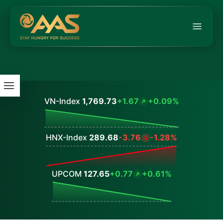
VN-Index
1,769.73
+1.67
+0.09%
Values
HNX-Index
289.68
-3.76
-1.28%
Values
UPCOM
127.65
+0.77
+0.61%
Values