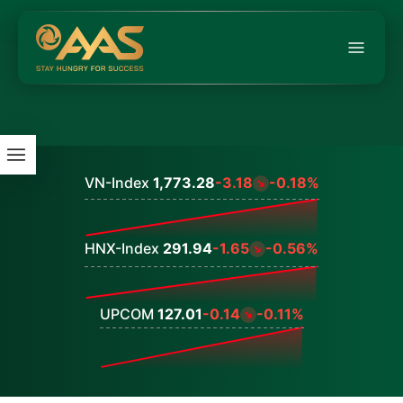
VN-Index
1,773.28
-3.18
-0.18%
Values
HNX-Index
291.94
-1.65
-0.56%
Values
UPCOM
127.01
-0.14
-0.11%
Values