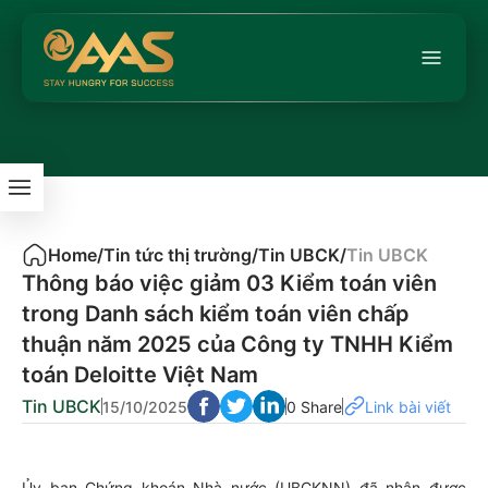
Home
/
Tin tức thị trường
/
Tin UBCK
/
Tin UBCK
Thông báo việc giảm 03 Kiểm toán viên
trong Danh sách kiểm toán viên chấp
thuận năm 2025 của Công ty TNHH Kiểm
toán Deloitte Việt Nam
Tin UBCK
15/10/2025
0 Share
Link bài viết
Ủy ban Chứng khoán Nhà nước (UBCKNN) đã nhận được