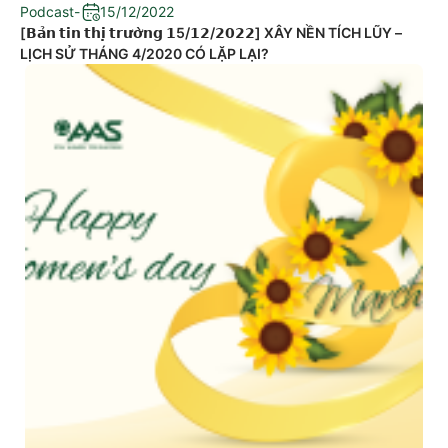
Podcast
-
15/12/2022
[𝗕𝗮̉𝗻 𝘁𝗶𝗻 𝘁𝗵𝗶̣ 𝘁𝗿𝘂̛𝗼̛̀𝗻𝗴 𝟭5/𝟭𝟮/𝟮𝟬𝟮𝟮] XÂY NỀN TÍCH LŨY –
LỊCH SỬ THÁNG 4/2020 CÓ LẶP LẠI?