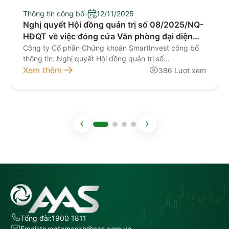
Thông tin công bố
-
12/11/2025
Nghị quyết Hội đồng quản trị số 08/2025/NQ-
HĐQT về việc đóng cửa Văn phòng đại diện
Nam Định
Công ty Cổ phần Chứng khoán SmartInvest công bố
thông tin: Nghị quyết Hội đồng quản trị số
08/2025/NQ-HĐQT ngày 11/11/2025 về việc đóng
Xem thêm
386 Lượt xem
cửa Văn phòng đại diện Nam Định Tài liệu đính kèm: 1.
CV 278_2025 CBTT dong VPDD Nam Đinh 2. Nghi
quyet 08.2025_Nam Đinh
Tổng đài:
1900 1811
Email:
trungtamcskh@aas.com.vn