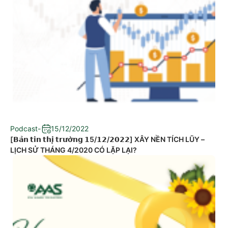
Podcast
-
15/12/2022
[𝗕𝗮̉𝗻 𝘁𝗶𝗻 𝘁𝗵𝗶̣ 𝘁𝗿𝘂̛𝗼̛̀𝗻𝗴 𝟭5/𝟭𝟮/𝟮𝟬𝟮𝟮] XÂY NỀN TÍCH LŨY –
LỊCH SỬ THÁNG 4/2020 CÓ LẶP LẠI?