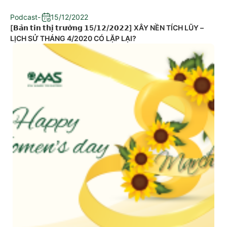
Podcast
-
15/12/2022
[𝗕𝗮̉𝗻 𝘁𝗶𝗻 𝘁𝗵𝗶̣ 𝘁𝗿𝘂̛𝗼̛̀𝗻𝗴 𝟭5/𝟭𝟮/𝟮𝟬𝟮𝟮] XÂY NỀN TÍCH LŨY –
LỊCH SỬ THÁNG 4/2020 CÓ LẶP LẠI?