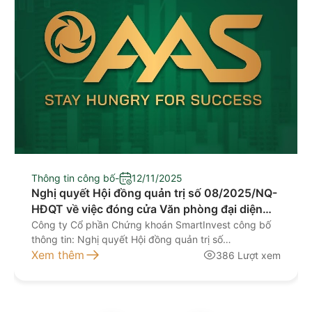
Thông tin công bố
-
12/11/2025
Nghị quyết Hội đồng quản trị số 08/2025/NQ-
HĐQT về việc đóng cửa Văn phòng đại diện
Nam Định
Công ty Cổ phần Chứng khoán SmartInvest công bố
thông tin: Nghị quyết Hội đồng quản trị số
08/2025/NQ-HĐQT ngày 11/11/2025 về việc đóng
Xem thêm
386 Lượt xem
cửa Văn phòng đại diện Nam Định Tài liệu đính kèm: 1.
CV 278_2025 CBTT dong VPDD Nam Đinh 2. Nghi
quyet 08.2025_Nam Đinh