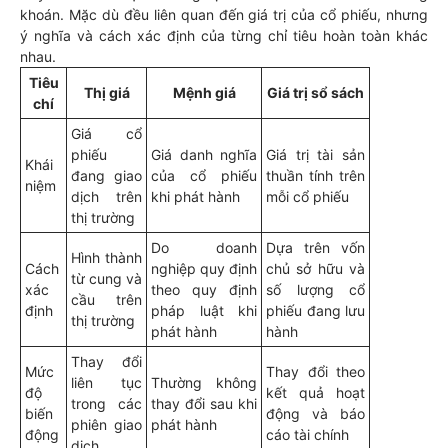
khoán. Mặc dù đều liên quan đến giá trị của cổ phiếu, nhưng
ý nghĩa và cách xác định của từng chỉ tiêu hoàn toàn khác
nhau.
Tiêu
Thị giá
Mệnh giá
Giá trị sổ sách
chí
Giá cổ
phiếu
Giá danh nghĩa
Giá trị tài sản
Khái
đang giao
của cổ phiếu
thuần tính trên
niệm
dịch trên
khi phát hành
mỗi cổ phiếu
thị trường
Do doanh
Dựa trên vốn
Hình thành
Cách
nghiệp quy định
chủ sở hữu và
từ cung và
xác
theo quy định
số lượng cổ
cầu trên
định
pháp luật khi
phiếu đang lưu
thị trường
phát hành
hành
Thay đổi
Mức
Thay đổi theo
liên tục
Thường không
độ
kết quả hoạt
trong các
thay đổi sau khi
biến
động và báo
phiên giao
phát hành
động
cáo tài chính
dịch