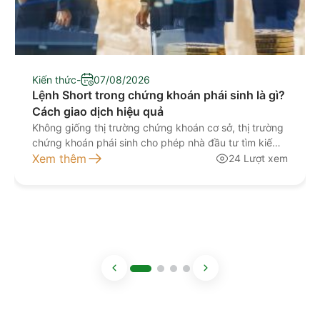
Kiến thức
-
07/08/2026
Lệnh Short trong chứng khoán phái sinh là gì?
Cách giao dịch hiệu quả
Không giống thị trường chứng khoán cơ sở, thị trường
chứng khoán phái sinh cho phép nhà đầu tư tìm kiếm
lợi nhuận ngay cả khi thị trường đi xuống. Đây là lý do
Xem thêm
24 Lượt xem
các thuật ngữ Long và Short xuất hiện thường xuyên
trong giao dịch hợp đồng tương lai, đặc biệt là hợp
[…]