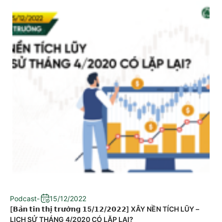
Podcast
-
15/12/2022
[𝗕𝗮̉𝗻 𝘁𝗶𝗻 𝘁𝗵𝗶̣ 𝘁𝗿𝘂̛𝗼̛̀𝗻𝗴 𝟭5/𝟭𝟮/𝟮𝟬𝟮𝟮] XÂY NỀN TÍCH LŨY –
LỊCH SỬ THÁNG 4/2020 CÓ LẶP LẠI?