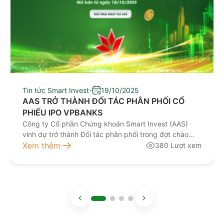
Tin tức Smart Invest
-
19/10/2025
AAS TRỞ THÀNH ĐỐI TÁC PHÂN PHỐI CỔ
PHIẾU IPO VPBANKS
Công ty Cổ phần Chứng khoán Smart Invest (AAS)
vinh dự trở thành Đối tác phân phối trong đợt chào
bán cổ phiếu lần đầu ra công chúng của Công ty Cổ
Xem thêm
380 Lượt xem
phần Chứng khoán VPBank (VPBankS). Với bề dày
kinh nghiệm cùng đội ngũ chuyên gia tư vấn hàng
đầu, AAS cam kết mang […]