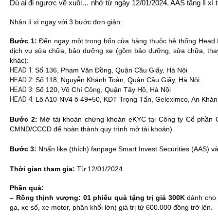
Dù ai đi ngược về xuôi… nhớ từ ngày 12/01/2024, AAS tặng lì xì 
Nhận lì xì ngay với 3 bước đơn giản:
Bước 1:
Đến ngay một trong bốn cửa hàng thuộc hệ thống Head
dịch vụ sửa chữa, bảo dưỡng xe (gồm bảo dưỡng, sửa chữa, thay 
khác):
HEAD 1:
Số 136, Phạm Văn Đồng, Quận Cầu Giấy, Hà Nội
HEAD 2:
Số 118, Nguyễn Khánh Toàn, Quận Cầu Giấy, Hà Nội
HEAD 3:
Số 120, Võ Chí Công, Quận Tây Hồ, Hà Nội
HEAD 4:
Lô A10-NV4 ô 49+50, KĐT Trọng Tấn, Geleximco, An Khánh
Bước 2:
Mở tài khoản chứng khoán eKYC tại Công ty Cổ phần C
CMND/CCCD để hoàn thành quy trình mở tài khoản)
Bước 3:
Nhấn like (thích) fanpage Smart Invest Securities (AAS) v
Thời gian tham gia:
Từ 12/01/2024
Phần quà:
–
Rồng thịnh vượng: 01 phiếu quà tặng trị giá 300K
dành cho
ga, xe số, xe motor, phân khối lớn) giá trị từ 600.000 đồng trở lên.