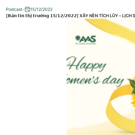
Podcast
-
15/12/2022
[𝗕𝗮̉𝗻 𝘁𝗶𝗻 𝘁𝗵𝗶̣ 𝘁𝗿𝘂̛𝗼̛̀𝗻𝗴 𝟭5/𝟭𝟮/𝟮𝟬𝟮𝟮] XÂY NỀN TÍCH LŨ