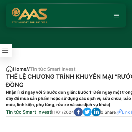
Home
/
/
Tin tức Smart Invest
THỂ LỆ CHƯƠNG TRÌNH KHUYẾN MẠI “RƯỚC X
ĐỒNG
Nhận lì xì ngay với 3 bước đơn giản: Bước 1: Đến ngay một tr
đây để mua sản phẩm hoặc sử dụng các dịch vụ sửa chữa, bảo
móc, linh kiện, phụ tùng, rửa xe và các dịch vụ khác)
Tin tức Smart Invest
11/01/2024
0 Share
Link 