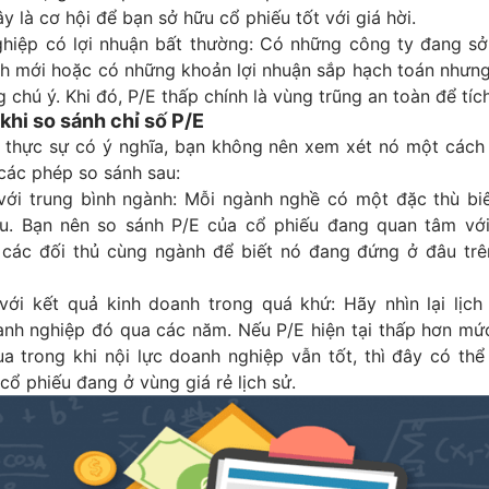
y là cơ hội để bạn sở hữu cổ phiếu tốt với giá hời.
hiệp có lợi nhuận bất thường: Có những công ty đang sở 
nh mới hoặc có những khoản lợi nhuận sắp hạch toán nhưn
chú ý. Khi đó, P/E thấp chính là vùng trũng an toàn để tích
khi so sánh chỉ số P/E
 thực sự có ý nghĩa, bạn không nên xem xét nó một cách
các phép so sánh sau:
với trung bình ngành: Mỗi ngành nghề có một đặc thù biê
u. Bạn nên so sánh P/E của cổ phiếu đang quan tâm vớ
 các đối thủ cùng ngành để biết nó đang đứng ở đâu tr
với kết quả kinh doanh trong quá khứ: Hãy nhìn lại lịch
anh nghiệp đó qua các năm. Nếu P/E hiện tại thấp hơn mức
a trong khi nội lực doanh nghiệp vẫn tốt, thì đây có thể
cổ phiếu đang ở vùng giá rẻ lịch sử.