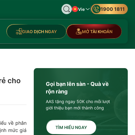
1900 1811
Vie
GIAO DỊCH NGAY
MỞ TÀI KHOẢN
 rẻ cho
Gọi bạn lên sàn - Quà về
rộn ràng
AAS tặng ngay 50K cho mỗi lượt
giới thiệu bạn mới thành công
hiểu về phân
TÌM HIỂU NGAY
định mức giá