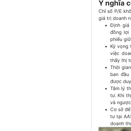
Ý nghĩa c
Chỉ số P/E kh
giá trị doanh 
Định giá
đồng lợi
phiếu gi
Kỳ vọng 
việc doa
thấy thị 
Thời gia
ban đầu 
được duy 
Tâm lý t
tư. Khi t
và ngược 
Cơ sở để 
tư tại AA
doanh thự