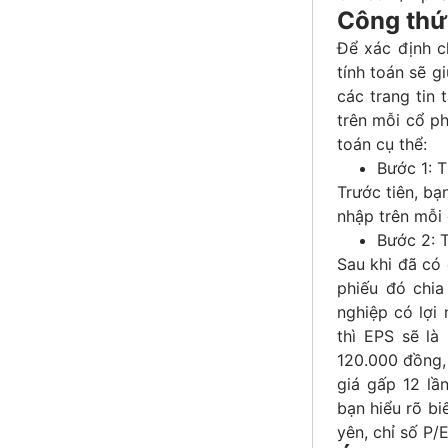
Công thứ
Để xác định ch
tính toán sẽ g
các trang tin 
trên mỗi cổ ph
toán cụ thể:
Bước 1: T
Trước tiên, bạ
nhập trên mỗi 
Bước 2: T
Sau khi đã có 
phiếu đó chia
nghiệp có lợi 
thì EPS sẽ là
120.000 đồng, 
giá gấp 12 lầ
bạn hiểu rõ bi
yên, chỉ số P/