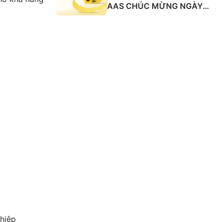
AAS CHÚC MỪNG NGÀY
QUỐC TẾ PHỤ NỮ 8/3
ghiệp