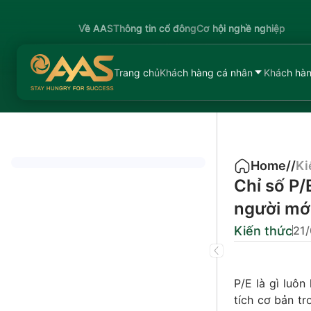
Về AAS
Thông tin cổ đông
Cơ hội nghề nghiệp
Trang chủ
Khách hàng cá nhân
Khách hàn
Home
/
/
Ki
Chỉ số P/
người mớ
Kiến thức
21
P/E là gì luôn
tích cơ bản t