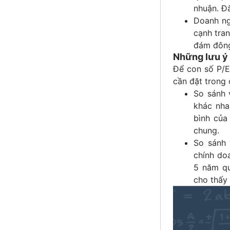
nhuận. Đâ
Doanh ng
cạnh tra
đám đông 
Những lưu ý 
Để con số P/E
cần đặt trong 
So sánh 
khác nha
bình của
chung.
So sánh 
chính do
5 năm qu
cho thấy 