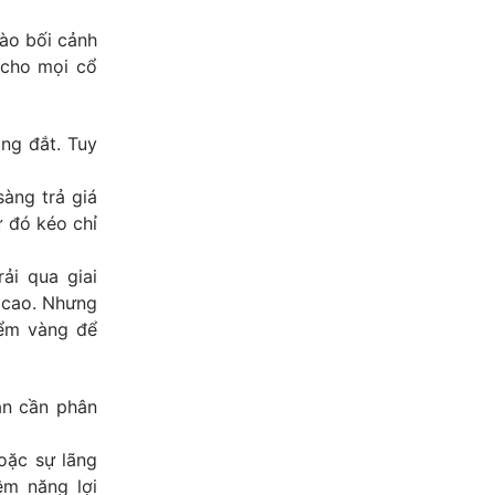
vào bối cảnh
 cho mọi cổ
ng đắt. Tuy
àng trả giá
ừ đó kéo chỉ
ải qua giai
n cao. Nhưng
iểm vàng để
ạn cần phân
hoặc sự lãng
ềm năng lợi