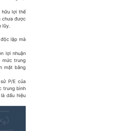
hữu lợi thế
g chưa được
 lũy.
 độc lập mà
n lợi nhuận
i mức trung
ên mặt bằng
 sử P/E của
 trung bình
 là dấu hiệu