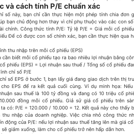
c và cách tính P/E chuẩn xác
ỉ số này, bạn chỉ cần thực hiện một phép tính chia đơn g
iúp bạn chủ động hơn thay vì chỉ phụ thuộc vào các con số
tài chính. Công thức tính P/E: Tỷ lệ P/E = Giá mỗi cổ phiế
iếu Để có được con số chính xác, bạn cần thực hiện qua h
ính thu nhập trên mỗi cổ phiếu (EPS)
n cần biết mỗi cổ phiếu tạo ra bao nhiêu lợi nhuận bằng cô
cổ phiếu (EPS) = Lợi nhuận sau thuế / Tổng số cổ phiếu đa
ính chỉ số P/E
chỉ số EPS ở bước 1, bạn lấy giá đang giao dịch trên thị t
 cho EPS để ra kết quả cuối cùng. Ví dụ minh họa: Nế
nhuận sau thuế là 100 tỷ đồng và đang có 10 triệu cổ phi
 10.000 đồng mỗi cổ phiếu. Giả sử giá cổ phiếu trên sàn 
ta có: P/E = 120.000 / 10.000 = 12. Kết quả này cho thấy 
n thu nhập của doanh nghiệp. Việc chia nhỏ công thức nh
ến động của P/E: nếu lợi nhuận sau thuế tăng lên mà giá c
E sẽ giảm xuống, làm cho cổ phiếu trở nên hấp dẫn hơn.