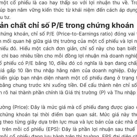
một cổ phiếu là cao hay thấp so với lợi nhuận thu về. Tr
iúp bạn nắm vững kiến thức từ khái niệm đến cách áp dụng
u tư.
ản chất chỉ số P/E trong chứng khoán
hứng khoán, chỉ số P/E (Price-to-Earnings ratio) đóng vai 
 mối quan hệ giữa giá thị trường của một cổ phiếu và lợi 
hiếu đó. Hiểu một cách đơn giản, chỉ số này cho bạn biết
chi bao nhiêu tiền cho mỗi đồng lợi nhuận mà doanh nghiệ
ổ phiếu có P/E bằng 10, điều đó có nghĩa là bạn đang ch
giá gấp 10 lần thu nhập hằng năm của doanh nghiệp. Đây
biến giúp bạn nhận diện nhanh một cổ phiếu đang ở trạng 
 bằng chung trước khi xuống tiền. Để cấu thành nên chỉ s
h rõ hai thành phần chính là Giá thị trường (P) và Thu nhập
rường (Price): Đây là mức giá mà cổ phiếu đang được giao 
 chứng khoán tại thời điểm bạn quan sát. Mức giá này t
 theo từng giây dựa trên lực mua và lực bán của các nhà đ
 trên mỗi cổ phiếu (EPS): Đây là phần lợi nhuận sau thuế
mỗi cổ phiếu đang lưu hành trên thị trường. EPS đại diện 