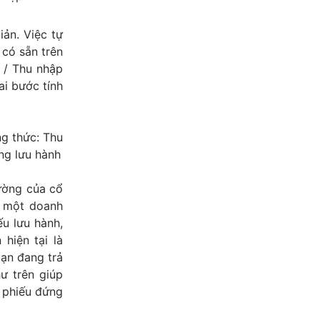
iản. Việc tự
 có sẵn trên
u / Thu nhập
ai bước tính
ng thức: Thu
ng lưu hành
rường của cổ
u một doanh
ếu lưu hành,
hiện tại là
bạn đang trả
ư trên giúp
ổ phiếu đứng