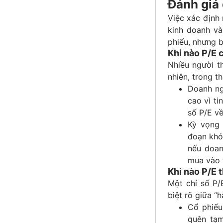
Đánh giá 
Việc xác định 
kinh doanh v
phiếu, nhưng b
Khi nào P/E c
Nhiều người t
nhiên, trong th
Doanh ng
cao vì ti
số P/E v
Kỳ vọng 
đoạn khó 
nếu doan
mua vào t
Khi nào P/E t
Một chỉ số P/
biệt rõ giữa “h
Cổ phiếu 
quên tạm