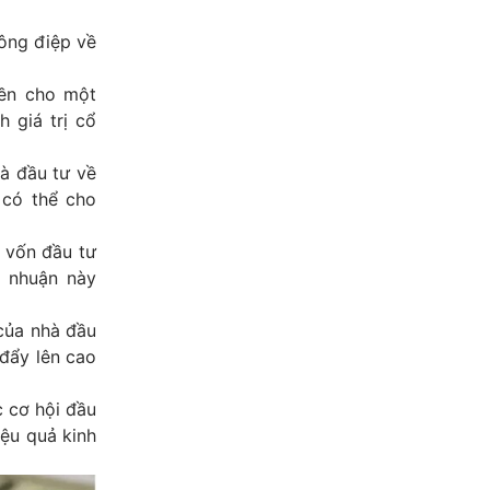
ông điệp về
iền cho một
 giá trị cổ
à đầu tư về
 có thể cho
i vốn đầu tư
i nhuận này
 của nhà đầu
 đẩy lên cao
c cơ hội đầu
iệu quả kinh