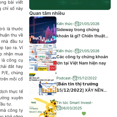
ong bài viết
 chỉ số này
Quan tâm nhiều
Kiến thức
-
21/05/2026
trò là thước
Sideway trong chứng
nhuận thu về
khoán là gì? Chiến thuật
 nhà đầu tư
đầu tư hiệu quả
p tạo ra. Ví
Kiến thức
-
21/05/2026
ấp nhận mua
Các công ty chứng khoán
 là công cụ
lớn tại Việt Nam hiện nay
thái đắt hay
ố P/E, chúng
Podcast
-
15/12/2022
 trên mỗi cổ
[𝗕𝗮̉𝗻 𝘁𝗶𝗻 𝘁𝗵𝗶̣ 𝘁𝗿𝘂̛𝗼̛̀𝗻𝗴
𝟭5/𝟭𝟮/𝟮𝟬𝟮𝟮] XÂY NỀN
dịch thực tế
TÍCH LŨY – LỊCH SỬ
hường xuyên
THÁNG 4/2020 CÓ LẶP
Tin tức Smart Invest
-
ầu tư.
06/03/2025
LẠI?
 mà công ty
cho khả năng