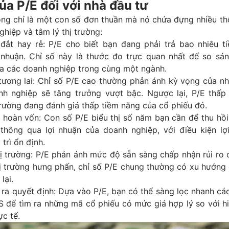
ủa P/E đối với nhà đầu tư
ông chỉ là một con số đơn thuần mà nó chứa đựng nhiều th
nghiệp và tâm lý thị trường:
 đắt hay rẻ: P/E cho biết bạn đang phải trả bao nhiêu t
 nhuận. Chỉ số này là thước đo trực quan nhất để so sánh
ữa các doanh nghiệp trong cùng một ngành.
tương lai: Chỉ số P/E cao thường phản ánh kỳ vọng của nh
nh nghiệp sẽ tăng trưởng vượt bậc. Ngược lại, P/E thấp
trường đang đánh giá thấp tiềm năng của cổ phiếu đó.
n hoàn vốn: Con số P/E biểu thị số năm bạn cần để thu hồ
thông qua lợi nhuận của doanh nghiệp, với điều kiện lợ
trì ổn định.
hị trường: P/E phản ánh mức độ sẵn sàng chấp nhận rủi ro
hị trường hưng phấn, chỉ số P/E chung thường có xu hướng
lại.
ra quyết định: Dựa vào P/E, bạn có thể sàng lọc nhanh cá
S để tìm ra những mã cổ phiếu có mức giá hợp lý so với h
c tế.