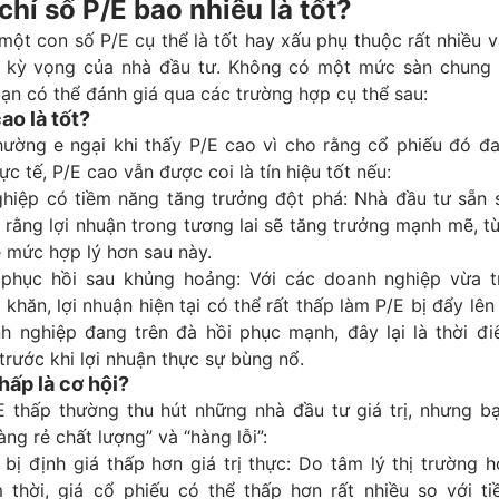
chỉ số P/E bao nhiêu là tốt?
một con số P/E cụ thể là tốt hay xấu phụ thuộc rất nhiều 
à kỳ vọng của nhà đầu tư. Không có một mức sàn chung
ạn có thể đánh giá qua các trường hợp cụ thể sau:
ao là tốt?
hường e ngại khi thấy P/E cao vì cho rằng cổ phiếu đó đa
ực tế, P/E cao vẫn được coi là tín hiệu tốt nếu:
hiệp có tiềm năng tăng trưởng đột phá: Nhà đầu tư sẵn s
n rằng lợi nhuận trong tương lai sẽ tăng trưởng mạnh mẽ, t
ề mức hợp lý hơn sau này.
phục hồi sau khủng hoảng: Với các doanh nghiệp vừa tr
khăn, lợi nhuận hiện tại có thể rất thấp làm P/E bị đẩy lê
h nghiệp đang trên đà hồi phục mạnh, đây lại là thời đ
rước khi lợi nhuận thực sự bùng nổ.
hấp là cơ hội?
E thấp thường thu hút những nhà đầu tư giá trị, nhưng b
àng rẻ chất lượng” và “hàng lỗi”:
bị định giá thấp hơn giá trị thực: Do tâm lý thị trường 
 thời, giá cổ phiếu có thể thấp hơn rất nhiều so với ti