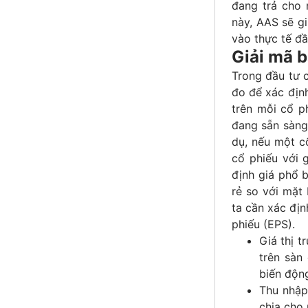
đang trả cho 
này, AAS sẽ g
vào thực tế đầ
Giải mã b
Trong đầu tư c
đo để xác định
trên mỗi cổ p
đang sẵn sàng 
dụ, nếu một c
cổ phiếu với 
định giá phổ 
rẻ so với mặt
ta cần xác địn
phiếu (EPS).
Giá thị t
trên sàn
biến động
Thu nhập
chia cho 