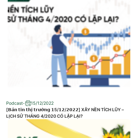
Podcast
-
15/12/2022
[𝗕𝗮̉𝗻 𝘁𝗶𝗻 𝘁𝗵𝗶̣ 𝘁𝗿𝘂̛𝗼̛̀𝗻𝗴 𝟭5/𝟭𝟮/𝟮𝟬𝟮𝟮] XÂY NỀN TÍCH LŨY –
LỊCH SỬ THÁNG 4/2020 CÓ LẶP LẠI?