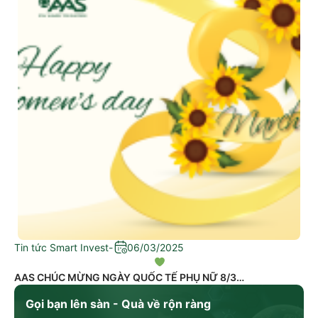
Tin tức Smart Invest
-
06/03/2025
AAS CHÚC MỪNG NGÀY QUỐC TẾ PHỤ NỮ 8/3
Gọi bạn lên sàn - Quà về rộn ràng