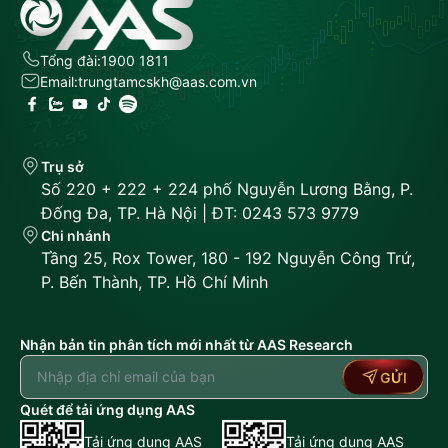
Tổng đài:
1900 1811
Email:
trungtamcskh@aas.com.vn
Trụ sở
Số 220 + 222 + 224 phố Nguyễn Lương Bằng, P.
Đống Đa, TP. Hà Nội | ĐT: 0243 573 9779
Chi nhánh
Tầng 25, Rox Tower, 180 - 192 Nguyễn Công Trứ,
P. Bến Thành, TP. Hồ Chí Minh
Nhận bản tin phân tích mới nhất từ AAS Research
GỬI
Quét để tải ứng dụng AAS
Tải ứng dụng AAS
Tải ứng dụng AAS