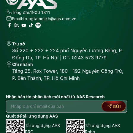
Tổng đài:
1900 1811
Email:
trungtamcskh@aas.com.vn
Trụ sở
Số 220 + 222 + 224 phố Nguyễn Lương Bằng, P.
Đống Đa, TP. Hà Nội | ĐT: 0243 573 9779
Chi nhánh
Tầng 25, Rox Tower, 180 - 192 Nguyễn Công Trứ,
P. Bến Thành, TP. Hồ Chí Minh
Nhận bản tin phân tích mới nhất từ AAS Research
GỬI
Quét để tải ứng dụng AAS
Tải ứng dụng AAS
Tải ứng dụng AAS
PRO
Robo