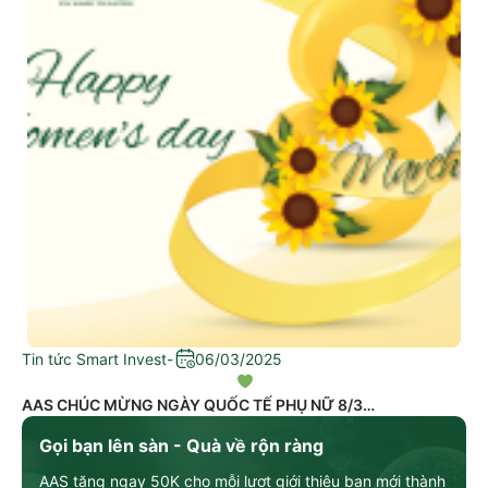
Tin tức Smart Invest
-
06/03/2025
AAS CHÚC MỪNG NGÀY QUỐC TẾ PHỤ NỮ 8/3
Gọi bạn lên sàn - Quà về rộn ràng
AAS tặng ngay 50K cho mỗi lượt giới thiệu bạn mới thành