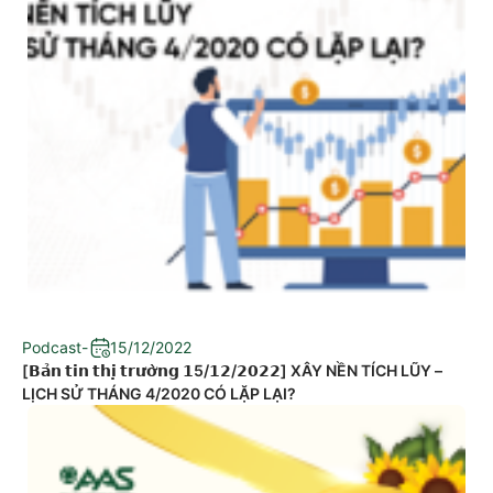
Podcast
-
15/12/2022
[𝗕𝗮̉𝗻 𝘁𝗶𝗻 𝘁𝗵𝗶̣ 𝘁𝗿𝘂̛𝗼̛̀𝗻𝗴 𝟭5/𝟭𝟮/𝟮𝟬𝟮𝟮] XÂY NỀN TÍCH LŨY –
LỊCH SỬ THÁNG 4/2020 CÓ LẶP LẠI?