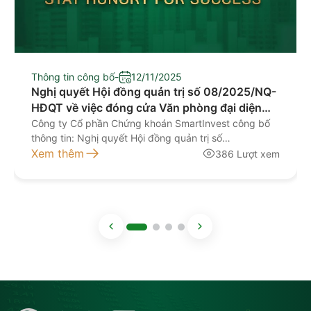
Thông tin công bố
-
12/11/2025
Nghị quyết Hội đồng quản trị số 08/2025/NQ-
HĐQT về việc đóng cửa Văn phòng đại diện
Nam Định
Công ty Cổ phần Chứng khoán SmartInvest công bố
thông tin: Nghị quyết Hội đồng quản trị số
08/2025/NQ-HĐQT ngày 11/11/2025 về việc đóng
Xem thêm
386 Lượt xem
cửa Văn phòng đại diện Nam Định Tài liệu đính kèm: 1.
CV 278_2025 CBTT dong VPDD Nam Đinh 2. Nghi
quyet 08.2025_Nam Đinh