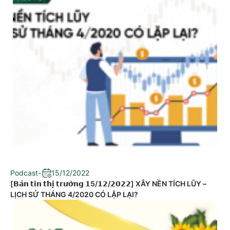
Podcast
-
15/12/2022
[𝗕𝗮̉𝗻 𝘁𝗶𝗻 𝘁𝗵𝗶̣ 𝘁𝗿𝘂̛𝗼̛̀𝗻𝗴 𝟭5/𝟭𝟮/𝟮𝟬𝟮𝟮] XÂY NỀN TÍCH LŨY –
LỊCH SỬ THÁNG 4/2020 CÓ LẶP LẠI?