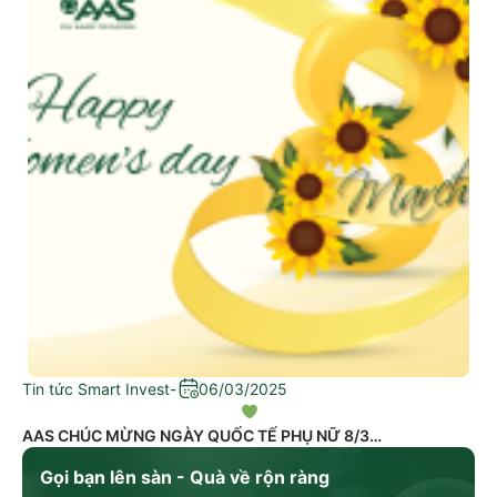
Tin tức Smart Invest
-
06/03/2025
AAS CHÚC MỪNG NGÀY QUỐC TẾ PHỤ NỮ 8/3
Gọi bạn lên sàn - Quà về rộn ràng