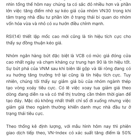
nhìn tổng thể hôm nay chúng ta có sắc đỏ nhiều hơn và phần
lớn việc tăng điểm nhờ sự kéo giá của nhóm VN30 trong khi
tâm trạng nhà đầu tư phần lớn ở trạng thái bi quan do nhóm
vốn hóa vừa và nhỏ có xu hướn điều chỉnh mạnh.
RSI(14) thiết lập mốc cao mới cũng là tín hiệu tích cực cho
thấy sự đồng thuận kéo giá.
Nhóm ngân hàng bứt đặc biệt là VCB có mức giá đóng cửa
cao nhất ngày và chạm kháng cự trung hạn 90 là tín hiệu tốt.
Sự bứt phá của VNM sau khi biên lãi gộp và lãi ròng đang có
xu hướng tăng trưởng trở lại cũng là tín hiệu tích cực. Tuy
nhiên, chúng tôi thấy sự giảm giá bù của nhóm ngành thép
tạo vòng xoáy tiêu cực. Có lẽ việc xoay tua giảm giá theo
dòng đang diễn ra và có thể thị trường cần thêm thời gian để
tạo đáy. Mặc dù không nhất thiết chỉ số đi xuống nhưng việc
giảm giá theo ngành thường khiến danh mục nhà đầu tư ở
trạng thái tiêu cực.
Theo thống kê định lượng, với mẫu hình hôm nay thì phiên
giao dịch tiếp theo, VN-Index có xác suất tăng điểm là 50%