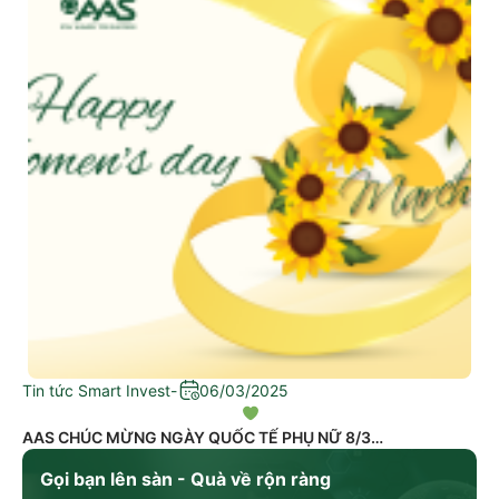
Tin tức Smart Invest
-
06/03/2025
AAS CHÚC MỪNG NGÀY QUỐC TẾ PHỤ NỮ 8/3
Gọi bạn lên sàn - Quà về rộn ràng