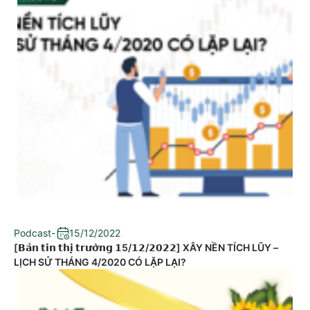
Podcast
-
15/12/2022
[𝗕𝗮̉𝗻 𝘁𝗶𝗻 𝘁𝗵𝗶̣ 𝘁𝗿𝘂̛𝗼̛̀𝗻𝗴 𝟭5/𝟭𝟮/𝟮𝟬𝟮𝟮] XÂY NỀN TÍCH LŨY –
LỊCH SỬ THÁNG 4/2020 CÓ LẶP LẠI?