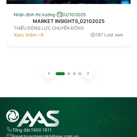
Nhận định thị trường
-
02/10/2025
MARKET INSIGHTS_02102025
THIẾU ĐỘNG LỰC CHUYỂN ĐỘNG
Xem thêm
197 Lượt xem
Tổng đài:
1900 1811
Email:
trungtamcskh@aas.com.vn