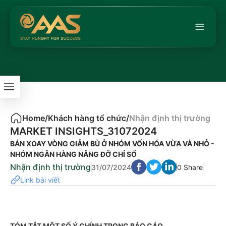
Home
/
Khách hàng tổ chức
/
Nhận định thị trường
MARKET INSIGHTS_31072024
BÁN XOAY VÒNG GIẢM BÙ Ở NHÓM VỐN HÓA VỪA VÀ NHỎ -
NHÓM NGÂN HÀNG NÂNG ĐỠ CHỈ SỐ
Nhận định thị trường
31/07/2024
0 Share
Link bài viết
TÓM TẮT MỘT SỐ Ý CHÍNH TRONG BÁO CÁO