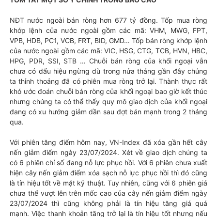
NĐT nước ngoài bán ròng hơn 677 tỷ đồng. Tốp mua ròng
khớp lệnh của nước ngoài gồm các mã: VHM, MWG, FPT,
VPB, HDB, PC1, VCB, FRT, BID, GMD… Tốp bán ròng khớp lệnh
của nước ngoài gồm các mã: VIC, HSG, CTG, TCB, HVN, HBC,
HPG, PDR, SSI, STB … Chuỗi bán ròng của khối ngoại vẫn
chưa có dấu hiệu ngừng dù trong nửa tháng gần đây chúng
ta thỉnh thoảng đã có phiên mua ròng trở lại. Thành thực rất
khó ước đoán chuỗi bán ròng của khối ngoại bao giờ kết thúc
nhưng chúng ta có thể thấy quy mô giao dịch của khối ngoại
đang có xu hướng giảm dần sau đợt bán mạnh trong 2 tháng
qua.
Với phiên tăng điểm hôm nay, VN-Index đã xóa gần hết cây
nến giảm điểm ngày 23/07/2024. Xét về giao dịch chúng ta
có 6 phiên chỉ số đang nỗ lực phục hồi. Với 6 phiên chưa xuất
hiện cây nến giảm điểm xóa sạch nỗ lực phục hồi thì đó cũng
là tín hiệu tốt về mặt kỹ thuật. Tuy nhiên, cũng với 6 phiên giá
chưa thể vượt lên trên mốc cao của cây nến giảm điểm ngày
23/07/2024 thì cũng không phải là tín hiệu tăng giá quá
mạnh. Việc thanh khoản tăng trở lại là tín hiệu tốt nhưng nếu