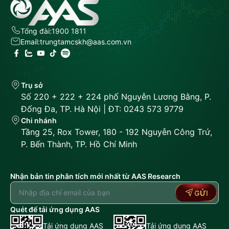
Tổng đài:
1900 1811
Email:
trungtamcskh@aas.com.vn
Trụ sở
Số 220 + 222 + 224 phố Nguyễn Lương Bằng, P.
Đống Đa, TP. Hà Nội | ĐT: 0243 573 9779
Chi nhánh
Tầng 25, Rox Tower, 180 - 192 Nguyễn Công Trứ,
P. Bến Thành, TP. Hồ Chí Minh
Nhận bản tin phân tích mới nhất từ AAS Research
GỬI
Quét để tải ứng dụng AAS
Tải ứng dụng AAS
Tải ứng dụng AAS