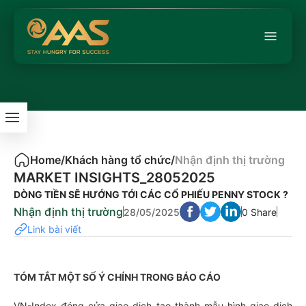
Home
/
Khách hàng tổ chức
/
Nhận định thị trường
MARKET INSIGHTS_28052025
DÒNG TIỀN SẼ HƯỚNG TỚI CÁC CỔ PHIẾU PENNY STOCK ?
Nhận định thị trường
28/05/2025
0 Share
Link bài viết
TÓM TẮT MỘT SỐ Ý CHÍNH TRONG BÁO CÁO
VN-Index đóng cửa giao dịch tạo thành mẫu hình giao dịch