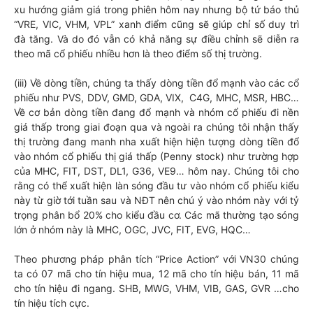
xu hướng giảm giá trong phiên hôm nay nhưng bộ tứ báo thủ
“VRE, VIC, VHM, VPL” xanh điểm cũng sẽ giúp chỉ số duy trì
đà tăng. Và do đó vẫn có khả năng sự điều chỉnh sẽ diễn ra
theo mã cổ phiếu nhiều hơn là theo điểm số thị trường.
(iii) Về dòng tiền, chúng ta thấy dòng tiền đổ mạnh vào các cổ
phiếu như PVS, DDV, GMD, GDA, VIX, C4G, MHC, MSR, HBC…
Về cơ bản dòng tiền đang đổ mạnh và nhóm cổ phiếu đi nền
giá thấp trong giai đoạn qua và ngoài ra chúng tôi nhận thấy
thị trường đang manh nha xuất hiện hiện tượng dòng tiền đổ
vào nhóm cổ phiếu thị giá thấp (Penny stock) như trường hợp
của MHC, FIT, DST, DL1, G36, VE9… hôm nay. Chúng tôi cho
rằng có thể xuất hiện làn sóng đầu tư vào nhóm cổ phiếu kiểu
này từ giờ tới tuần sau và NĐT nên chú ý vào nhóm này với tỷ
trọng phân bổ 20% cho kiểu đầu cơ. Các mã thường tạo sóng
lớn ở nhóm này là MHC, OGC, JVC, FIT, EVG, HQC…
Theo phương pháp phân tích “Price Action” với VN30 chúng
ta có 07 mã cho tín hiệu mua, 12 mã cho tín hiệu bán, 11 mã
cho tín hiệu đi ngang. SHB, MWG, VHM, VIB, GAS, GVR …cho
tín hiệu tích cực.