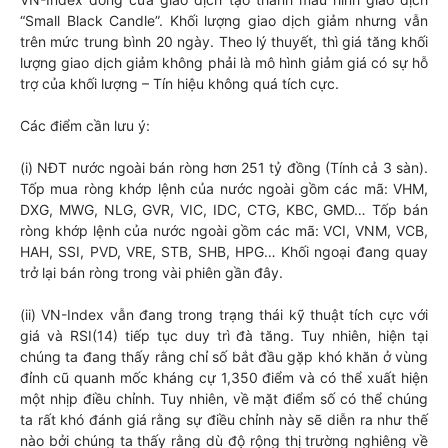
“Small Black Candle”. Khối lượng giao dịch giảm nhưng vẫn
trên mức trung bình 20 ngày. Theo lý thuyết, thì giá tăng khối
lượng giao dịch giảm không phải là mô hình giảm giá có sự hỗ
trợ của khối lượng – Tín hiệu không quá tích cực.
Các điểm cần lưu ý:
(i) NĐT nước ngoài bán ròng hơn 251 tỷ đồng (Tính cả 3 sàn).
Tốp mua ròng khớp lệnh của nước ngoài gồm các mã: VHM,
DXG, MWG, NLG, GVR, VIC, IDC, CTG, KBC, GMD… Tốp bán
ròng khớp lệnh của nước ngoài gồm các mã: VCI, VNM, VCB,
HAH, SSI, PVD, VRE, STB, SHB, HPG… Khối ngoại đang quay
trở lại bán ròng trong vài phiên gần đây.
(ii) VN-Index vẫn đang trong trạng thái kỹ thuật tích cực với
giá và RSI(14) tiếp tục duy trì đà tăng. Tuy nhiên, hiện tại
chúng ta đang thấy rằng chỉ số bắt đầu gặp khó khăn ở vùng
đỉnh cũ quanh mốc kháng cự 1,350 điểm và có thể xuất hiện
một nhịp điều chỉnh. Tuy nhiên, về mặt điểm số có thể chúng
ta rất khó đánh giá rằng sự điều chỉnh này sẽ diễn ra như thế
nào bởi chúng ta thấy rằng dù độ rộng thị trường nghiêng về