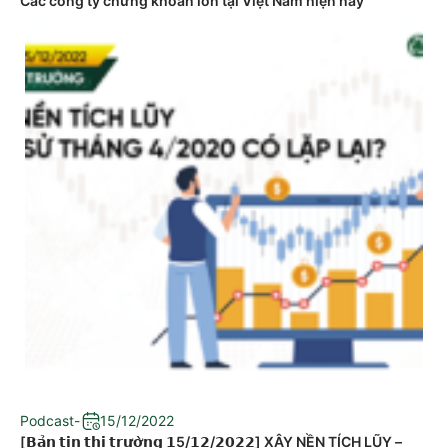
Các công ty chứng khoán lớn tại Việt Nam hiện nay
Podcast
-
15/12/2022
[𝗕𝗮̉𝗻 𝘁𝗶𝗻 𝘁𝗵𝗶̣ 𝘁𝗿𝘂̛𝗼̛̀𝗻𝗴 𝟭5/𝟭𝟮/𝟮𝟬𝟮𝟮] XÂY NỀN TÍCH LŨY –