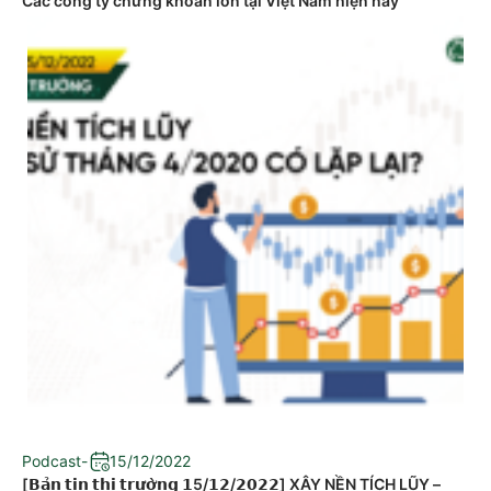
Các công ty chứng khoán lớn tại Việt Nam hiện nay
Podcast
-
15/12/2022
[𝗕𝗮̉𝗻 𝘁𝗶𝗻 𝘁𝗵𝗶̣ 𝘁𝗿𝘂̛𝗼̛̀𝗻𝗴 𝟭5/𝟭𝟮/𝟮𝟬𝟮𝟮] XÂY NỀN TÍCH LŨY –