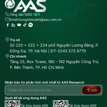
Tổng đài:
1900 1811
Email:
trungtamcskh@aas.com.vn
Trụ sở
Số 220 + 222 + 224 phố Nguyễn Lương Bằng, P.
Đống Đa, TP. Hà Nội | ĐT: 0243 573 9779
Chi nhánh
Tầng 25, Rox Tower, 180 - 192 Nguyễn Công Trứ,
P. Bến Thành, TP. Hồ Chí Minh
Nhận bản tin phân tích mới nhất từ AAS Research
GỬI
Quét để tải ứng dụng AAS
Tải ứng dụng AAS
Tải ứng dụng AAS