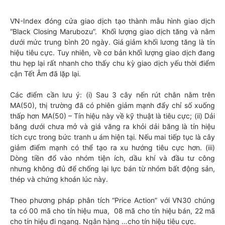
VN-Index đóng cửa giao dịch tạo thành mẫu hình giao dịch
“Black Closing Marubozu”. Khối lượng giao dịch tăng và nằm
dưới mức trung bình 20 ngày. Giá giảm khối lương tăng là tín
hiệu tiêu cực. Tuy nhiên, về cơ bản khối lượng giao dịch đang
thu hẹp lại rất nhanh cho thấy chu kỳ giao dịch yếu thời điểm
cận Tết Âm đã lặp lại.
Các điểm cần lưu ý: (i) Sau 3 cây nến rút chân nằm trên
MA(50), thị trường đã có phiên giảm mạnh đẩy chỉ số xuống
thấp hơn MA(50) – Tín hiệu này về kỹ thuật là tiêu cực; (ii) Dải
băng dưới chưa mở và giá văng ra khỏi dải băng là tín hiệu
tích cực trong bức tranh u ám hiện tại. Nếu mai tiếp tục là cây
giảm điểm mạnh có thể tạo ra xu hướng tiêu cực hơn. (iii)
Dòng tiền đổ vào nhóm tiện ích, dầu khí và đầu tư công
nhưng không đủ để chống lại lực bán từ nhóm bất động sản,
thép và chứng khoán lúc này.
Theo phương pháp phân tích “Price Action” với VN30 chúng
ta có 00 mã cho tín hiệu mua, 08 mã cho tín hiệu bán, 22 mã
cho tín hiệu đi ngang. Ngân hàng …cho tín hiệu tiêu cực.