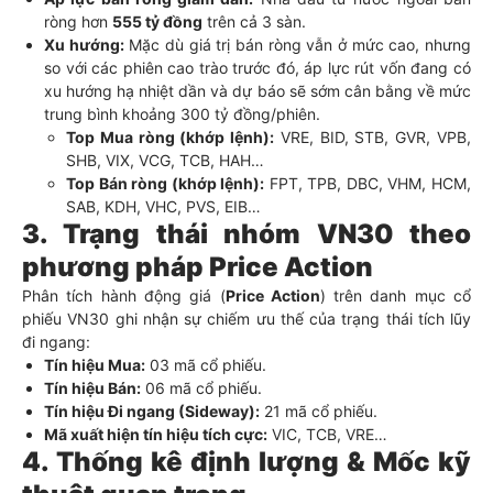
ròng hơn
555 tỷ đồng
trên cả 3 sàn.
Xu hướng:
Mặc dù giá trị bán ròng vẫn ở mức cao, nhưng
so với các phiên cao trào trước đó, áp lực rút vốn đang có
xu hướng hạ nhiệt dần và dự báo sẽ sớm cân bằng về mức
trung bình khoảng 300 tỷ đồng/phiên.
Top Mua ròng (khớp lệnh):
VRE, BID, STB, GVR, VPB,
SHB, VIX, VCG, TCB, HAH…
Top Bán ròng (khớp lệnh):
FPT, TPB, DBC, VHM, HCM,
SAB, KDH, VHC, PVS, EIB…
3. Trạng thái nhóm VN30 theo
phương pháp Price Action
Phân tích hành động giá (
Price Action
) trên danh mục cổ
phiếu VN30 ghi nhận sự chiếm ưu thế của trạng thái tích lũy
đi ngang:
Tín hiệu Mua:
03 mã cổ phiếu.
Tín hiệu Bán:
06 mã cổ phiếu.
Tín hiệu Đi ngang (Sideway):
21 mã cổ phiếu.
Mã xuất hiện tín hiệu tích cực:
VIC, TCB, VRE…
4. Thống kê định lượng & Mốc kỹ