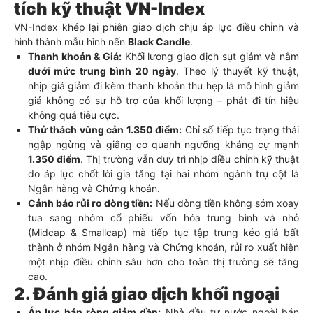
tích kỹ thuật VN-Index
VN-Index khép lại phiên giao dịch chịu áp lực điều chỉnh và
hình thành mẫu hình nến
Black Candle
.
Thanh khoản & Giá:
Khối lượng giao dịch sụt giảm và nằm
dưới mức trung bình 20 ngày
. Theo lý thuyết kỹ thuật,
nhịp giá giảm đi kèm thanh khoản thu hẹp là mô hình giảm
giá không có sự hỗ trợ của khối lượng – phát đi tín hiệu
không quá tiêu cực.
Thử thách vùng cản 1.350 điểm:
Chỉ số tiếp tục trạng thái
ngập ngừng và giằng co quanh ngưỡng kháng cự mạnh
1.350 điểm
. Thị trường vẫn duy trì nhịp điều chỉnh kỹ thuật
do áp lực chốt lời gia tăng tại hai nhóm ngành trụ cột là
Ngân hàng và Chứng khoán.
Cảnh báo rủi ro dòng tiền:
Nếu dòng tiền không sớm xoay
tua sang nhóm cổ phiếu vốn hóa trung bình và nhỏ
(Midcap & Smallcap) mà tiếp tục tập trung kéo giá bất
thành ở nhóm Ngân hàng và Chứng khoán, rủi ro xuất hiện
một nhịp điều chỉnh sâu hơn cho toàn thị trường sẽ tăng
cao.
2. Đánh giá giao dịch khối ngoại
Áp lực bán ròng giảm dần:
Nhà đầu tư nước ngoài bán