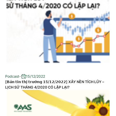
Podcast
-
15/12/2022
[𝗕𝗮̉𝗻 𝘁𝗶𝗻 𝘁𝗵𝗶̣ 𝘁𝗿𝘂̛𝗼̛̀𝗻𝗴 𝟭5/𝟭𝟮/𝟮𝟬𝟮𝟮] XÂY NỀN TÍCH LŨY –
LỊCH SỬ THÁNG 4/2020 CÓ LẶP LẠI?