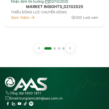
Nhận định thị trường
-
02/10/2025
MARKET INSIGHTS_02102025
THIẾU ĐỘNG LỰC CHUYỂN ĐỘNG
Xem thêm
200 Lượt xem
Tổng đài:
1900 1811
Email:
trungtamcskh@aas.com.vn