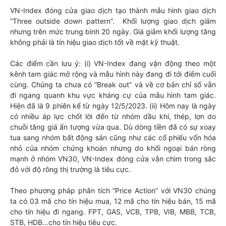
VN-Index đóng cửa giao dịch tạo thành mẫu hình giao dịch
“Three outside down pattern”. Khối lượng giao dịch giảm
nhưng trên mức trung bình 20 ngày. Giá giảm khối lượng tăng
không phải là tín hiệu giao dịch tốt về mặt kỹ thuật.
Các điểm cần lưu ý: (i) VN-Index đang vận động theo một
kênh tam giác mở rộng và mẫu hình này đang đi tới điểm cuối
cùng. Chúng ta chưa có “Break out” và về cơ bản chỉ số vẫn
đi ngang quanh khu vực kháng cự của mẫu hình tam giác.
Hiện đã là 9 phiên kể từ ngày 12/5/2023. (ii) Hôm nay là ngày
có nhiều áp lực chốt lời đến từ nhóm dầu khí, thép, lợn do
chuỗi tăng giá ấn tượng vừa qua. Dù dòng tiền đã có sự xoay
tua sang nhóm bất động sản cũng như các cổ phiếu vốn hóa
nhỏ của nhóm chứng khoán nhưng do khối ngoại bán ròng
mạnh ở nhóm VN30, VN-Index đóng cửa vẫn chìm trong sắc
đỏ với độ rông thị trường là tiêu cực.
Theo phương pháp phân tích “Price Action” với VN30 chúng
ta có 03 mã cho tín hiệu mua, 12 mã cho tín hiệu bán, 15 mã
cho tín hiệu đi ngang. FPT, GAS, VCB, TPB, VIB, MBB, TCB,
STB, HDB…cho tín hiệu tiêu cực.