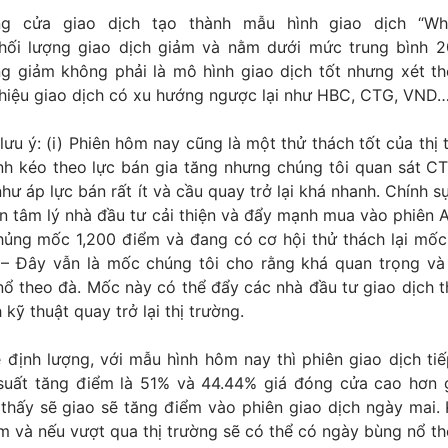
g cửa giao dịch tạo thành mẫu hình giao dịch “Whi
ối lượng giao dịch giảm và nằm dưới mức trung bình 2
ng giảm không phải là mô hình giao dịch tốt nhưng xét t
ín hiệu giao dịch có xu hướng ngược lại như HBC, CTG, VND
ưu ý: (i) Phiên hôm nay cũng là một thử thách tốt của thị 
 kéo theo lực bán gia tăng nhưng chúng tôi quan sát C
ư áp lực bán rất ít và cầu quay trở lại khá nhanh. Chính 
 tâm lý nhà đầu tư cải thiện và đẩy mạnh mua vào phiên A
hủng mốc 1,200 điểm và đang có cơ hội thử thách lại mốc
– Đây vẫn là mốc chúng tôi cho rằng khá quan trọng và
nổ theo đà. Mốc này có thể đẩy các nhà đầu tư giao dịch 
kỹ thuật quay trở lại thị trường.
 định lượng, với mẫu hình hôm nay thì phiên giao dịch ti
suất tăng điểm là 51% và 44.44% giá đóng cửa cao hơn 
thấy sẽ giao sẽ tăng điểm vào phiên giao dịch ngày mai. 
m và nếu vượt qua thị trường sẽ có thể có ngày bùng nổ th