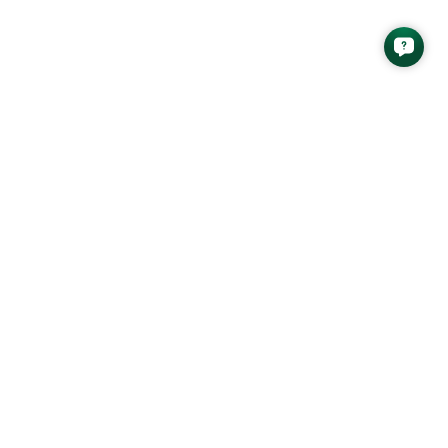
n phân tích mới nhất từ AAS Research
GỬI
 ứng dụng AAS