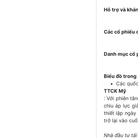
Hỗ trợ và khá
Các cổ phiếu c
Danh mục cổ 
Biểu đồ trong
Các quốc
TTCK Mỹ
: Với phiên tă
chiu áp lực g
thiết lập ngà
trở lại vào cu
Nhà đầu tư tải