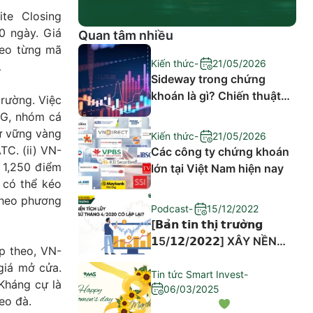
te Closing
0 ngày. Giá
Quan tâm nhiều
heo từng mã
Kiến thức
-
21/05/2026
…
Sideway trong chứng
khoán là gì? Chiến thuật
trường. Việc
đầu tư hiệu quả
TG, nhóm cá
sự vững vàng
Kiến thức
-
21/05/2026
TC. (ii) VN-
Các công ty chứng khoán
 1,250 điểm
lớn tại Việt Nam hiện nay
 có thể kéo
theo phương
Podcast
-
15/12/2022
[𝗕𝗮̉𝗻 𝘁𝗶𝗻 𝘁𝗵𝗶̣ 𝘁𝗿𝘂̛𝗼̛̀𝗻𝗴
𝟭5/𝟭𝟮/𝟮𝟬𝟮𝟮] XÂY NỀN
ếp theo, VN-
TÍCH LŨY – LỊCH SỬ
giá mở cửa.
THÁNG 4/2020 CÓ LẶP
Tin tức Smart Invest
-
Kháng cự là
06/03/2025
LẠI?
eo đà.