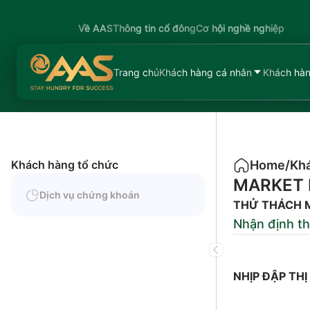
Về AAS
Thông tin cổ đông
Cơ hội nghề nghiệp
Trang chủ
Khách hàng cá nhân
Khách hàn
Khách hàng tổ chức
Home
/
Khá
MARKET 
Dịch vụ chứng khoán
THỬ THÁCH M
Nhận định th
NHỊP ĐẬP TH