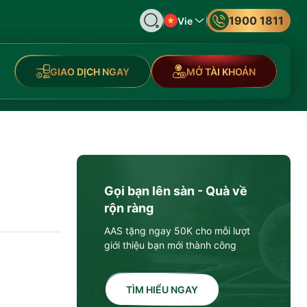
1900 1811
Vie
GIAO DỊCH NGAY
MỞ TÀI KHOẢN
Gọi bạn lên sàn - Quà về
rộn ràng
AAS tặng ngay 50K cho mỗi lượt
giới thiệu bạn mới thành công
TÌM HIỂU NGAY