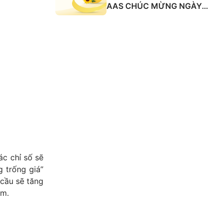
AAS CHÚC MỪNG NGÀY
QUỐC TẾ PHỤ NỮ 8/3
ác chỉ số sẽ
g trống giá”
cầu sẽ tăng
ểm.