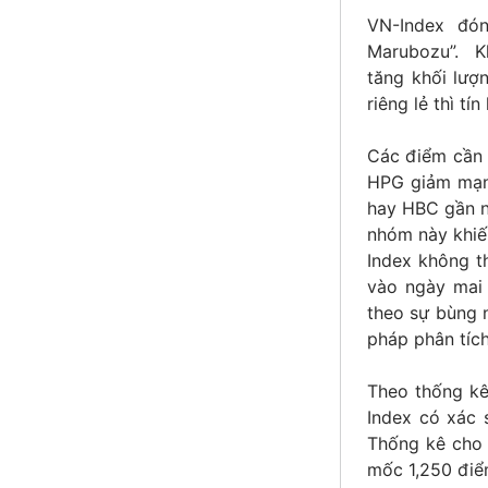
VN-Index đón
Marubozu”. Kh
tăng khối lượ
riêng lẻ thì t
Các điểm cần l
HPG giảm mạnh
hay HBC gần nh
nhóm này khiến
Index không t
vào ngày mai 
theo sự bùng 
pháp phân tích 
Theo thống kê
Index có xác 
Thống kê cho 
mốc 1,250 điể