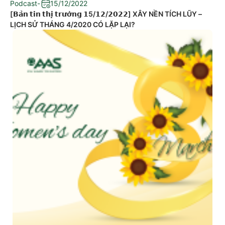
Podcast
-
15/12/2022
[𝗕𝗮̉𝗻 𝘁𝗶𝗻 𝘁𝗵𝗶̣ 𝘁𝗿𝘂̛𝗼̛̀𝗻𝗴 𝟭5/𝟭𝟮/𝟮𝟬𝟮𝟮] XÂY NỀN TÍCH LŨY –
LỊCH SỬ THÁNG 4/2020 CÓ LẶP LẠI?