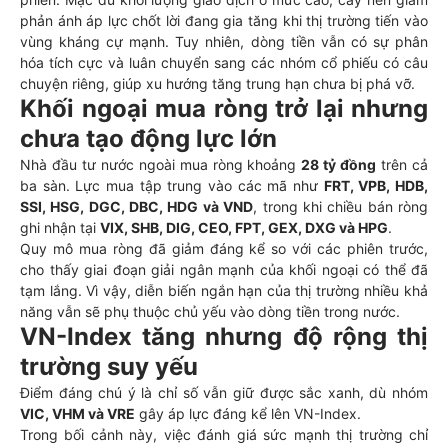
phản ánh áp lực chốt lời đang gia tăng khi thị trường tiến vào
vùng kháng cự mạnh. Tuy nhiên, dòng tiền vẫn có sự phân
hóa tích cực và luân chuyển sang các nhóm cổ phiếu có câu
chuyện riêng, giúp xu hướng tăng trung hạn chưa bị phá vỡ.
Khối ngoại mua ròng trở lại nhưng
chưa tạo động lực lớn
Nhà đầu tư nước ngoài mua ròng khoảng
28 tỷ đồng
trên cả
ba sàn. Lực mua tập trung vào các mã như
FRT, VPB, HDB,
SSI, HSG, DGC, DBC, HDG và VND
, trong khi chiều bán ròng
ghi nhận tại
VIX, SHB, DIG, CEO, FPT, GEX, DXG và HPG
.
Quy mô mua ròng đã giảm đáng kể so với các phiên trước,
cho thấy giai đoạn giải ngân mạnh của khối ngoại có thể đã
tạm lắng. Vì vậy, diễn biến ngắn hạn của thị trường nhiều khả
năng vẫn sẽ phụ thuộc chủ yếu vào dòng tiền trong nước.
VN-Index tăng nhưng độ rộng thị
trường suy yếu
Điểm đáng chú ý là chỉ số vẫn giữ được sắc xanh, dù nhóm
VIC, VHM và VRE
gây áp lực đáng kể lên VN-Index.
Trong bối cảnh này, việc đánh giá sức mạnh thị trường chỉ