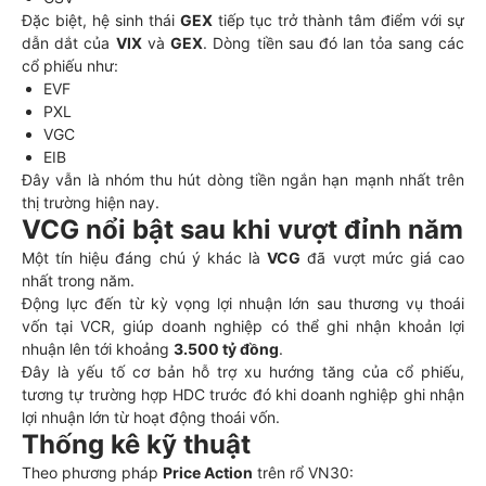
Đặc biệt, hệ sinh thái
GEX
tiếp tục trở thành tâm điểm với sự
dẫn dắt của
VIX
và
GEX
. Dòng tiền sau đó lan tỏa sang các
cổ phiếu như:
EVF
PXL
VGC
EIB
Đây vẫn là nhóm thu hút dòng tiền ngắn hạn mạnh nhất trên
thị trường hiện nay.
VCG nổi bật sau khi vượt đỉnh năm
Một tín hiệu đáng chú ý khác là
VCG
đã vượt mức giá cao
nhất trong năm.
Động lực đến từ kỳ vọng lợi nhuận lớn sau thương vụ thoái
vốn tại VCR, giúp doanh nghiệp có thể ghi nhận khoản lợi
nhuận lên tới khoảng
3.500 tỷ đồng
.
Đây là yếu tố cơ bản hỗ trợ xu hướng tăng của cổ phiếu,
tương tự trường hợp HDC trước đó khi doanh nghiệp ghi nhận
lợi nhuận lớn từ hoạt động thoái vốn.
Thống kê kỹ thuật
Theo phương pháp
Price Action
trên rổ VN30: