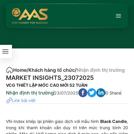
Home
/
Khách hàng tổ chức
/
Nhận định thị trường
MARKET INSIGHTS_23072025
VCG THIẾT LẬP MỐC CAO MỚI 52 TUẦN
Nhận định thị trường
23/07/2025
0 Share
Link bài viết
VN-Index khép lại phiên giao dịch với mẫu hình
Black Candle
,
trong khi thanh khoản vẫn duy trì trên mức trung bình 20
phiên. Mặc dù khối lượng giao dịch ở mức cao, cây nến giảm