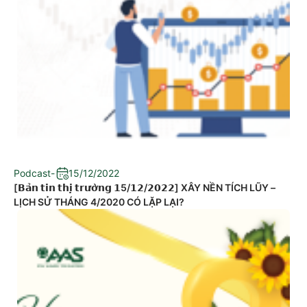
Podcast
-
15/12/2022
[𝗕𝗮̉𝗻 𝘁𝗶𝗻 𝘁𝗵𝗶̣ 𝘁𝗿𝘂̛𝗼̛̀𝗻𝗴 𝟭5/𝟭𝟮/𝟮𝟬𝟮𝟮] XÂY NỀN TÍCH LŨY –
LỊCH SỬ THÁNG 4/2020 CÓ LẶP LẠI?