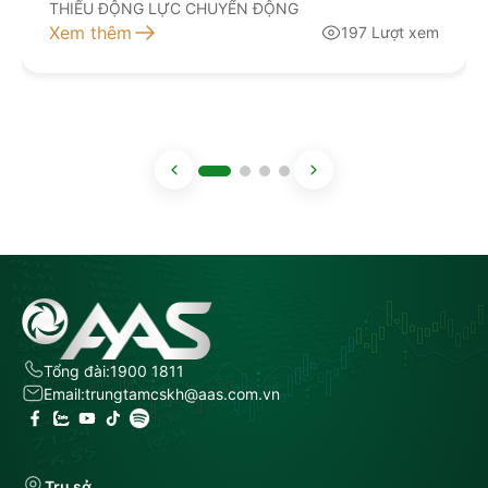
THIẾU ĐỘNG LỰC CHUYỂN ĐỘNG
Xem thêm
197 Lượt xem
Tổng đài:
1900 1811
Email:
trungtamcskh@aas.com.vn
Trụ sở