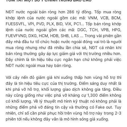
NĐT nước ngoài bán ròng hơn 286 tỷ đồng. Tốp mua ròng
khớp lệnh của nước ngoài gồm các mã: VNM, VCB, BCM,
FUESSVFL, VPI, PVD, PLX, BID, VIX, PC1… Tốp bán ròng khớp
lệnh của nước ngoài gồm các mã: DGC, TCH, VPB, HPG,
FUEVFVND, DXG, HCM, HDB, SHB, LAS … Trong vài phiên gần
đây nhà đầu tư tổ chức hoặc nước ngoài đóng vai trò là người
mua ròng nhưng như đã nhiều lần chia sẻ, NĐT cá nhân khi
bán ròng thường gây áp lực giảm giá với thị trường nhiều hơn.
Đây chính là tín hiệu tiêu cực ngắn hạn chứ không phải việc
NĐT nước ngoài mua hay bán ròng.
Với cây nến đỏ giảm giá khi xuống thấp hơn vùng hỗ trợ thì
đây là tín hiệu tiêu cực của thị trường. Điểm sáng duy nhất là
khi phá vỡ hỗ trợ, khối lượng giao dịch không gia tăng. Điều
này cũng giống như việc phá vỡ kháng cự 1,300 điểm không
có khối lượng. Về lý thuyết mô hình kỹ thuật nó không phải là
những điểm phá vỡ đáng tin cậy và thường có Fake out. Tuy
nhiên, chỉ số cần phải phục hồi trên vùng hỗ trợ này trong 2-3
phiên tới nếu không đây vẫn là mô hình sóng giá xuống.