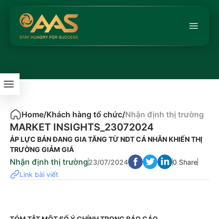
Home
/
Khách hàng tổ chức
/
Nhận định thị trường
MARKET INSIGHTS_23072024
ÁP LỰC BÁN ĐANG GIA TĂNG TỪ NDT CÁ NHÂN KHIẾN THỊ
TRƯỜNG GIẢM GIÁ
Nhận định thị trường
23/07/2024
0 Share
Link bài viết
TÓM TẮT MỘT SỐ Ý CHÍNH TRONG BÁO CÁO