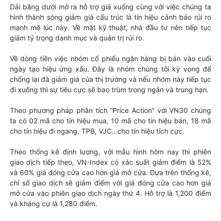
Dải băng dưới mở ra hỗ trợ giá xuống cùng với việc chúng ta
hình thành sóng giảm giá cấu trúc là tín hiệu cảnh báo rủi ro
mạnh mẽ lúc này. Về mặt kỹ thuật, nhà đầu tư nên tiếp tục
giảm tỷ trọng danh mục và quản trị rủi ro.
Về dòng tiền việc nhóm cổ phiếu ngân hàng bị bán vào cuối
ngày tạo hiệu ứng xấu. Đây là nhóm chúng tôi kỳ vọng để
chống lại đà giảm giá của thị trường và nếu nhóm này tiếp tục
đi xuống thì sự tiêu cực sẽ bao trùm trong ngắn và trung hạn.
Theo phương pháp phân tích “Price Action” với VN30 chúng
ta có 02 mã cho tín hiệu mua, 10 mã cho tín hiệu bán, 18 mã
cho tín hiệu đi ngang. TPB, VJC…cho tín hiệu tích cực.
Theo thống kê định lượng, với mẫu hình hôm nay thì phiên
giao dịch tiếp theo, VN-Index có xác suất giảm điểm là 52%
và 60% giá đóng cửa cao hơn giá mở cửa. Dựa trên thống kê,
chỉ số giao dịch sẽ giảm điểm với giá đóng cửa cao hơn giá
mở cửa vào phiên giao dịch ngày thứ 4. Hỗ trợ là 1,200 điểm
và kháng cự là 1,280 điểm.