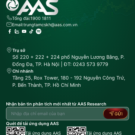
Tổng đài:
1900 1811
Email:
trungtamcskh@aas.com.vn
Trụ sở
Số 220 + 222 + 224 phố Nguyễn Lương Bằng, P.
Đống Đa, TP. Hà Nội | ĐT: 0243 573 9779
Chi nhánh
Tầng 25, Rox Tower, 180 - 192 Nguyễn Công Trứ,
P. Bến Thành, TP. Hồ Chí Minh
Nhận bản tin phân tích mới nhất từ AAS Research
GỬI
Quét để tải ứng dụng AAS
Tải ứng dụng AAS
Tải ứng dụng AAS