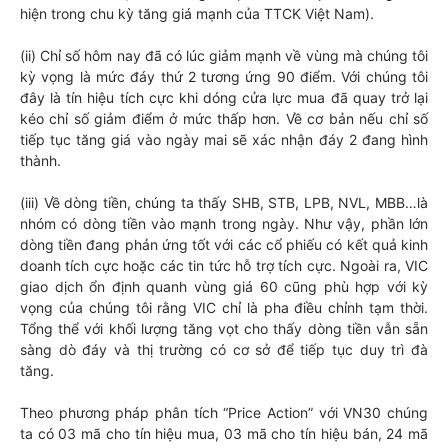
hiện trong chu kỳ tăng giá mạnh của TTCK Việt Nam).
(ii) Chỉ số hôm nay đã có lúc giảm mạnh về vùng mà chúng tôi
kỳ vọng là mức đáy thứ 2 tương ứng 90 điểm. Với chúng tôi
đây là tín hiệu tích cực khi dóng cửa lực mua đã quay trở lại
kéo chỉ số giảm điểm ở mức thấp hơn. Về cơ bản nếu chỉ số
tiếp tục tăng giá vào ngày mai sẽ xác nhận đáy 2 đang hình
thành.
(iii) Về dòng tiền, chúng ta thấy SHB, STB, LPB, NVL, MBB…là
nhóm có dòng tiền vào mạnh trong ngày. Như vậy, phần lớn
dòng tiền đang phản ứng tốt với các cổ phiếu có kết quả kinh
doanh tích cực hoặc các tin tức hỗ trợ tích cực. Ngoài ra, VIC
giao dịch ổn định quanh vùng giá 60 cũng phù hợp với kỳ
vọng của chúng tôi rằng VIC chỉ là pha điều chỉnh tạm thời.
Tổng thể với khối lượng tăng vọt cho thấy dòng tiền vẫn sẵn
sàng dò đáy và thị trường có cơ sở để tiếp tục duy trì đà
tăng.
Theo phương pháp phân tích “Price Action” với VN30 chúng
ta có 03 mã cho tín hiệu mua, 03 mã cho tín hiệu bán, 24 mã