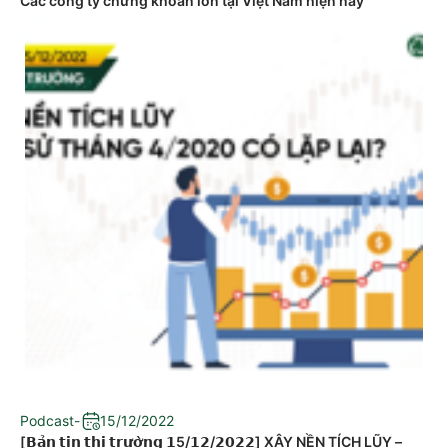
Các công ty chứng khoán lớn tại Việt Nam hiện nay
Podcast
-
15/12/2022
[𝗕𝗮̉𝗻 𝘁𝗶𝗻 𝘁𝗵𝗶̣ 𝘁𝗿𝘂̛𝗼̛̀𝗻𝗴 𝟭5/𝟭𝟮/𝟮𝟬𝟮𝟮] XÂY NỀN TÍCH LŨY –