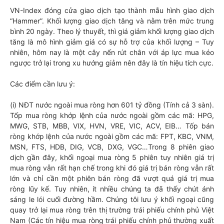
VN-Index đóng cửa giao dịch tạo thành mẫu hình giao dịch
“Hammer”. Khối lượng giao dịch tăng và nằm trên mức trung
bình 20 ngày. Theo lý thuyết, thì giá giảm khối lượng giao dịch
tăng là mô hình giảm giá có sự hỗ trợ của khối lượng – Tuy
nhiên, hôm nay là một cây nến rút chân với áp lực mua kéo
ngược trở lại trong xu hướng giảm nên đây là tín hiệu tích cực.
Các điểm cần lưu ý:
(i) NĐT nước ngoài mua ròng hơn 601 tỷ đồng (Tính cả 3 sàn).
Tốp mua ròng khớp lệnh của nước ngoài gồm các mã: HPG,
MWG, STB, MBB, VIX, HVN, VRE, VIC, ACV, EIB… Tốp bán
ròng khớp lệnh của nước ngoài gồm các mã: FPT, KBC, VNM,
MSN, FTS, HDB, DIG, VCB, DXG, VGC…Trong 8 phiên giao
dịch gần đây, khối ngoại mua ròng 5 phiên tuy nhiên giá trị
mua ròng vẫn rất hạn chế trong khi đó giá trị bán ròng vẫn rất
lớn và chỉ cần một phiên bán ròng đã vượt quá giá trị mua
ròng lũy kế. Tuy nhiên, ít nhiều chúng ta đã thấy chút ánh
sáng le lói cuối đường hầm. Chúng tôi lưu ý khối ngoại cũng
quay trở lại mua ròng trên thị trường trái phiếu chính phủ Việt
Nam (Các tín hiệu mua ròng trái phiếu chính phủ thường xuất