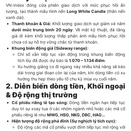
VN-Index đóng cửa phiên giao dịch với mức phục hồi ấn
tượng, tạo thành mẫu hình nến
Long White Candle
(thân nến
xanh dài).
Thanh khoản & Giá:
Khối lượng giao dịch sụt giảm và nằm
dưới mức trung bình 20 ngày
. Về mặt kỹ thuật, đà tăng
giá đi kèm khối lượng thấp phản ánh mẫu hình phục hồi
chưa có sự hỗ trợ vững chắc từ thanh khoản.
Khung biến động giá (Sideway range):
Chỉ số vẫn tiếp tục vận động trong khung biến động
tích lũy đã được dự báo là
1.070 – 1.134 điểm
.
Xu hướng giằng co đi ngang này nhiều khả năng sẽ kéo
dài trong giai đoạn còn lại của năm, khi dòng tiền có xu
hướng thu hẹp theo yếu tố chu kỳ mùa vụ cuối năm.
2. Diễn biến dòng tiền, Khối ngoại
& Độ rộng thị trường
Cổ phiếu riêng lẻ tạo sóng:
Dòng tiền ngắn hạn tiếp tục
duy trì sự xoay tua ở các nhóm ngành nhỏ hoặc các mã cổ
phiếu riêng lẻ như
MWG, HSG, NKG, DBC, HAG…
Hiện tượng độ rộng phá đỉnh (Sự nghịch lý tích cực):
Độ rộng các mã cổ phiếu vượt đỉnh tiếp tục mở rộng với