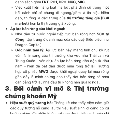
danh sách gồm
FRT, PC1, DRC, NKG, MIG…
Việc xuất hiện hàng loạt mã bứt phá đỉnh cũ trong một
bối cảnh chỉ số chung đi ngang/giảm là tín hiệu hiếm
gặp, thường là đặc trưng của
thị trường tăng giá (Bull
market)
hơn là thị trường giá xuống.
Áp lực bán ròng của khối ngoại:
Nhà đầu tư nước ngoài tiếp tục bán ròng hơn
500 tỷ
đồng
, tập trung ở danh mục của các quỹ (tiêu biểu như
Dragon Capital).
Góc nhìn tâm lý:
Áp lực bán này mang tính chu kỳ rút
vốn. Nhìn sang các thị trường khu vực như Thái Lan và
Trung Quốc – vốn chịu áp lực bán ròng dồn dập từ đầu
năm – hiện đã bắt đầu được mua ròng trở lại. Trường
hợp cổ phiếu
MWG
được khối ngoại quay lại mua ròng
gần đây là minh chứng cho thấy đợt bán ròng sẽ sớm
cân bằng trở lại, nhà đầu tư không nên quá lo ngại.
3. Bối cảnh vĩ mô & Thị trường
chứng khoán Mỹ
Hiệu suất quỹ tương hỗ:
Thống kê cho thấy việc nắm giữ
các quỹ tương hỗ càng lâu thì hiệu suất sinh lời càng có xu
hướng giảm, đa phần khó vượt qua được hiệu suất của chỉ