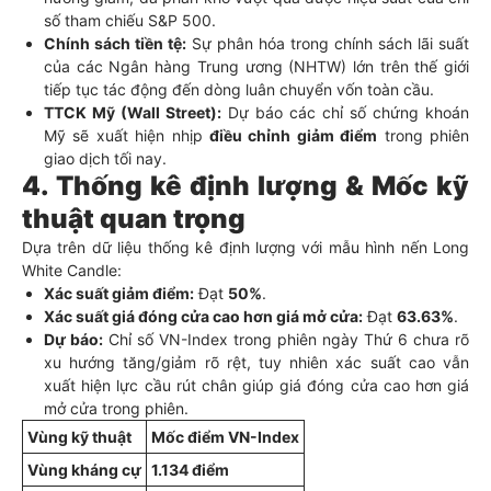
số tham chiếu S&P 500.
Chính sách tiền tệ:
Sự phân hóa trong chính sách lãi suất
của các Ngân hàng Trung ương (NHTW) lớn trên thế giới
tiếp tục tác động đến dòng luân chuyển vốn toàn cầu.
TTCK Mỹ (Wall Street):
Dự báo các chỉ số chứng khoán
Mỹ sẽ xuất hiện nhịp
điều chỉnh giảm điểm
trong phiên
giao dịch tối nay.
4. Thống kê định lượng & Mốc kỹ
thuật quan trọng
Dựa trên dữ liệu thống kê định lượng với mẫu hình nến Long
White Candle:
Xác suất giảm điểm:
Đạt
50%
.
Xác suất giá đóng cửa cao hơn giá mở cửa:
Đạt
63.63%
.
Dự báo:
Chỉ số VN-Index trong phiên ngày Thứ 6 chưa rõ
xu hướng tăng/giảm rõ rệt, tuy nhiên xác suất cao vẫn
xuất hiện lực cầu rút chân giúp giá đóng cửa cao hơn giá
mở cửa trong phiên.
Vùng kỹ thuật
Mốc điểm VN-Index
Vùng kháng cự
1.134 điểm