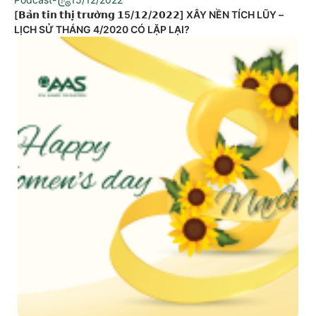
[𝗕𝗮̉𝗻 𝘁𝗶𝗻 𝘁𝗵𝗶̣ 𝘁𝗿𝘂̛𝗼̛̀𝗻𝗴 𝟭5/𝟭𝟮/𝟮𝟬𝟮𝟮] XÂY NỀN TÍCH LŨY –
LỊCH SỬ THÁNG 4/2020 CÓ LẶP LẠI?