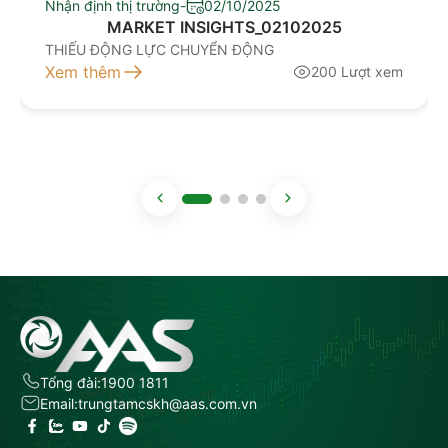
Nhận định thị trường
-
02/10/2025
MARKET INSIGHTS_02102025
THIẾU ĐỘNG LỰC CHUYỂN ĐỘNG
Xem thêm
200 Lượt xem
Tổng đài:
1900 1811
Email:
trungtamcskh@aas.com.vn