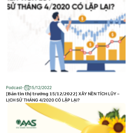
Podcast
-
15/12/2022
[𝗕𝗮̉𝗻 𝘁𝗶𝗻 𝘁𝗵𝗶̣ 𝘁𝗿𝘂̛𝗼̛̀𝗻𝗴 𝟭5/𝟭𝟮/𝟮𝟬𝟮𝟮] XÂY NỀN TÍCH LŨY –
LỊCH SỬ THÁNG 4/2020 CÓ LẶP LẠI?