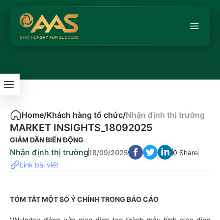
Home
/
Khách hàng tổ chức
/
Nhận định thị trường
MARKET INSIGHTS_18092025
GIẢM DẦN BIẾN ĐỘNG
Nhận định thị trường
18/09/2025
0 Share
Link bài viết
TÓM TẮT MỘT SỐ Ý CHÍNH TRONG BÁO CÁO
VN-Index đóng cửa giao dịch tạo thành mẫu hình giao dịch