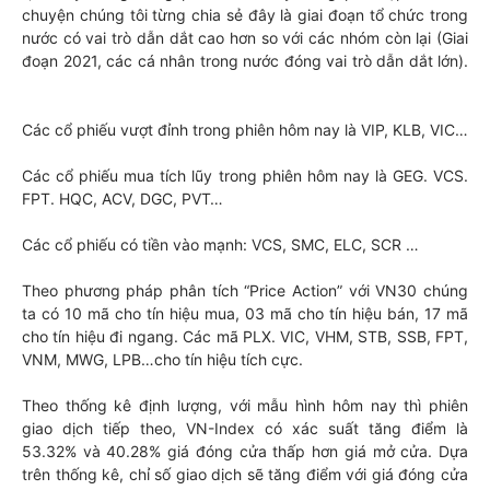
chuyện chúng tôi từng chia sẻ đây là giai đoạn tổ chức trong
nước có vai trò dẫn dắt cao hơn so với các nhóm còn lại (Giai
đoạn 2021, các cá nhân trong nước đóng vai trò dẫn dắt lớn).
Các cổ phiếu vượt đỉnh trong phiên hôm nay là VIP, KLB, VIC…
Các cổ phiếu mua tích lũy trong phiên hôm nay là GEG. VCS.
FPT. HQC, ACV, DGC, PVT…
Các cổ phiếu có tiền vào mạnh: VCS, SMC, ELC, SCR …
Theo phương pháp phân tích “Price Action” với VN30 chúng
ta có 10 mã cho tín hiệu mua, 03 mã cho tín hiệu bán, 17 mã
cho tín hiệu đi ngang. Các mã PLX. VIC, VHM, STB, SSB, FPT,
VNM, MWG, LPB…cho tín hiệu tích cực.
Theo thống kê định lượng, với mẫu hình hôm nay thì phiên
giao dịch tiếp theo, VN-Index có xác suất tăng điểm là
53.32% và 40.28% giá đóng cửa thấp hơn giá mở cửa. Dựa
trên thống kê, chỉ số giao dịch sẽ tăng điểm với giá đóng cửa