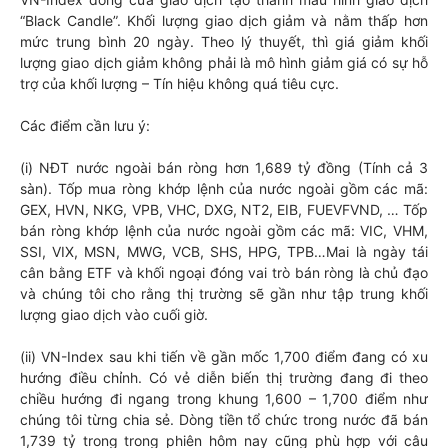
“Black Candle”. Khối lượng giao dịch giảm và nằm thấp hơn
mức trung bình 20 ngày. Theo lý thuyết, thì giá giảm khối
lượng giao dịch giảm không phải là mô hình giảm giá có sự hỗ
trợ của khối lượng – Tín hiệu không quá tiêu cực.
Các điểm cần lưu ý:
(i) NĐT nước ngoài bán ròng hơn 1,689 tỷ đồng (Tính cả 3
sàn). Tốp mua ròng khớp lệnh của nước ngoài gồm các mã:
GEX, HVN, NKG, VPB, VHC, DXG, NT2, EIB, FUEVFVND, … Tốp
bán ròng khớp lệnh của nước ngoài gồm các mã: VIC, VHM,
SSI, VIX, MSN, MWG, VCB, SHS, HPG, TPB…Mai là ngày tái
cân bằng ETF và khối ngoại đóng vai trò bán ròng là chủ đạo
và chúng tôi cho rằng thị trường sẽ gần như tập trung khối
lượng giao dịch vào cuối giờ.
(ii) VN-Index sau khi tiến về gần mốc 1,700 điểm đang có xu
hướng điều chỉnh. Có vẻ diễn biến thị trường đang đi theo
chiều hướng đi ngang trong khung 1,600 – 1,700 điểm như
chúng tôi từng chia sẻ. Dòng tiền tổ chức trong nước đã bán
1,739 tỷ trong trong phiên hôm nay cũng phù hợp với câu