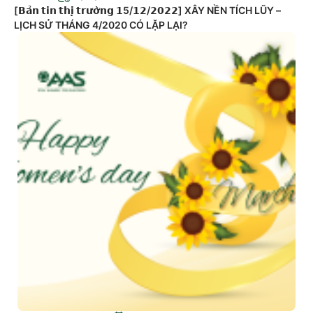
[𝗕𝗮̉𝗻 𝘁𝗶𝗻 𝘁𝗵𝗶̣ 𝘁𝗿𝘂̛𝗼̛̀𝗻𝗴 𝟭5/𝟭𝟮/𝟮𝟬𝟮𝟮] XÂY NỀN TÍCH LŨY –
LỊCH SỬ THÁNG 4/2020 CÓ LẶP LẠI?