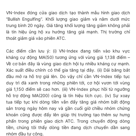
VN-Index đóng cửa giao dịch tạo thành mẫu hình giao dịch
“Bullish Engulfing”. Khối lượng giao giảm và nằm dưới mức
trung bình 20 ngày. Giá tăng khối lượng tăng giảm không phải
là tín hiệu ủng hộ xu hướng tăng giá mạnh. Thị trường chỉ
thoát giảm giá vào phiên ATC.
Các điểm cần lưu ý: (i) VN-Index đang tiến vào khu vực
kháng cự động MA(50) tương ứng với vùng giá 1,138 điểm –
Về cơ bản đây là vùng giao dịch hội tụ nhiều kháng cự mạnh.
Xác suất điều chỉnh có thể gia tăng tại đây. (ii) Dải băng bắt
đầu mở ra hỗ trợ giá lên. Do vậy chỉ cần VN-Index tiếp tục
duy trì đà xanh trong những phiên tới, cơ hội vươn tới vùng
giá 1,150 điểm sẽ cao hơn. (iii) VN-Index phục hồi từ ngưỡng
hỗ trợ động MA(200) cũng là tín hiệu tích cực. (iv) Sự xoay
tua tiếp tục khi dòng tiền vẫn đẩy tăng giá nhóm bất động
sản trong ngày hôm nay và gần cuối giờ chiều nhóm chứng
khoán cũng được đẩy lên giúp thị trường tạo thêm sự hưng
phấn trong phiên giao dịch ATC. Trong chuyển động dòng
tiền, chúng tôi thấy dòng tiền đang dịch chuyển dần sang
nhóm đầu tư công.