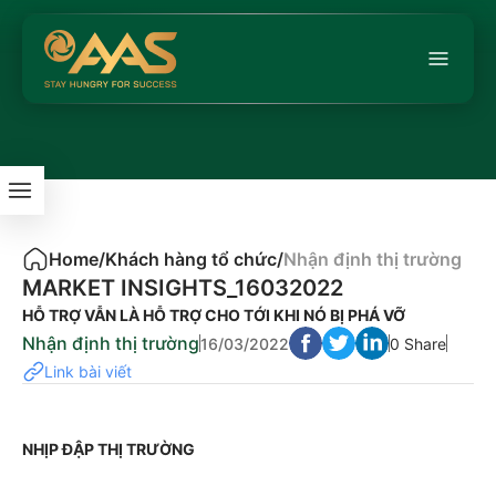
Home
/
Khách hàng tổ chức
/
Nhận định thị trường
MARKET INSIGHTS_16032022
HỖ TRỢ VẪN LÀ HỖ TRỢ CHO TỚI KHI NÓ BỊ PHÁ VỠ
Nhận định thị trường
16/03/2022
0 Share
Link bài viết
NHỊP ĐẬP THỊ TRƯỜNG