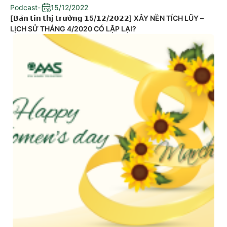
Podcast
-
15/12/2022
[𝗕𝗮̉𝗻 𝘁𝗶𝗻 𝘁𝗵𝗶̣ 𝘁𝗿𝘂̛𝗼̛̀𝗻𝗴 𝟭5/𝟭𝟮/𝟮𝟬𝟮𝟮] XÂY NỀN TÍCH LŨY –
LỊCH SỬ THÁNG 4/2020 CÓ LẶP LẠI?