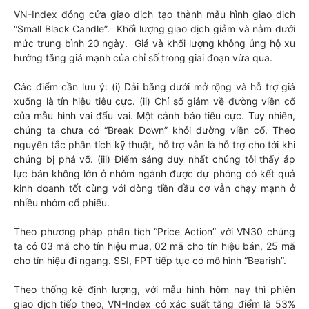
VN-Index đóng cửa giao dịch tạo thành mẫu hình giao dịch
“Small Black Candle”. Khối lượng giao dịch giảm và nằm dưới
mức trung bình 20 ngày. Giá và khối lượng không ủng hộ xu
hướng tăng giá mạnh của chỉ số trong giai đoạn vừa qua.
Các điểm cần lưu ý: (i) Dải băng dưới mở rộng và hỗ trợ giá
xuống là tín hiệu tiêu cực. (ii) Chỉ số giảm về đường viền cổ
của mẫu hình vai đẩu vai. Một cảnh báo tiêu cực. Tuy nhiên,
chúng ta chưa có “Break Down” khỏi đường viền cổ. Theo
nguyên tắc phân tích kỹ thuật, hỗ trợ vẫn là hỗ trợ cho tới khi
chúng bị phá vỡ. (iii) Điểm sáng duy nhất chúng tôi thấy áp
lực bán không lớn ở nhóm ngành được dự phóng có kết quả
kinh doanh tốt cùng với dòng tiền đầu cơ vẫn chạy mạnh ở
nhiều nhóm cổ phiếu.
Theo phương pháp phân tích “Price Action” với VN30 chúng
ta có 03 mã cho tín hiệu mua, 02 mã cho tín hiệu bán, 25 mã
cho tín hiệu đi ngang. SSI, FPT tiếp tục có mô hình “Bearish”.
Theo thống kê định lượng, với mẫu hình hôm nay thì phiên
giao dịch tiếp theo, VN-Index có xác suất tăng điểm là 53%