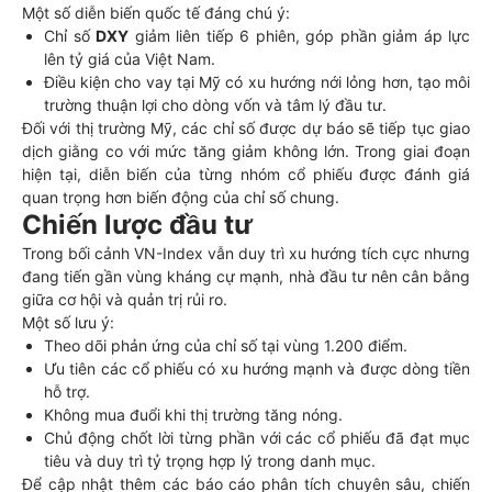
Một số diễn biến quốc tế đáng chú ý:
Chỉ số
DXY
giảm liên tiếp 6 phiên, góp phần giảm áp lực
lên tỷ giá của Việt Nam.
Điều kiện cho vay tại Mỹ có xu hướng nới lỏng hơn, tạo môi
trường thuận lợi cho dòng vốn và tâm lý đầu tư.
Đối với thị trường Mỹ, các chỉ số được dự báo sẽ tiếp tục giao
dịch giằng co với mức tăng giảm không lớn. Trong giai đoạn
hiện tại, diễn biến của từng nhóm cổ phiếu được đánh giá
quan trọng hơn biến động của chỉ số chung.
Chiến lược đầu tư
Trong bối cảnh VN-Index vẫn duy trì xu hướng tích cực nhưng
đang tiến gần vùng kháng cự mạnh, nhà đầu tư nên cân bằng
giữa cơ hội và quản trị rủi ro.
Một số lưu ý:
Theo dõi phản ứng của chỉ số tại vùng 1.200 điểm.
Ưu tiên các cổ phiếu có xu hướng mạnh và được dòng tiền
hỗ trợ.
Không mua đuổi khi thị trường tăng nóng.
Chủ động chốt lời từng phần với các cổ phiếu đã đạt mục
tiêu và duy trì tỷ trọng hợp lý trong danh mục.
Để cập nhật thêm các báo cáo phân tích chuyên sâu, chiến