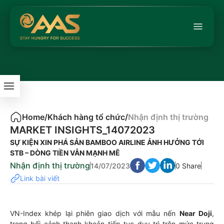
Home
/
Khách hàng tổ chức
/
Nhận định thị trường
MARKET INSIGHTS_14072023
SỰ KIỆN XIN PHÁ SẢN BAMBOO AIRLINE ẢNH HƯỞNG TỚI
STB – DÒNG TIỀN VẪN MẠNH MẼ
Nhận định thị trường
14/07/2023
0 Share
Link bài viết
VN-Index khép lại phiên giao dịch với mẫu nến
Near Doji
,
trong bối cảnh thanh khoản tiếp tục duy trì trên mức trung