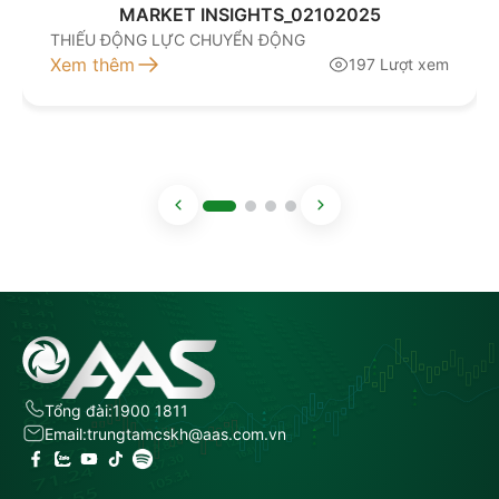
MARKET INSIGHTS_02102025
THIẾU ĐỘNG LỰC CHUYỂN ĐỘNG
Xem thêm
197 Lượt xem
Tổng đài:
1900 1811
Email:
trungtamcskh@aas.com.vn