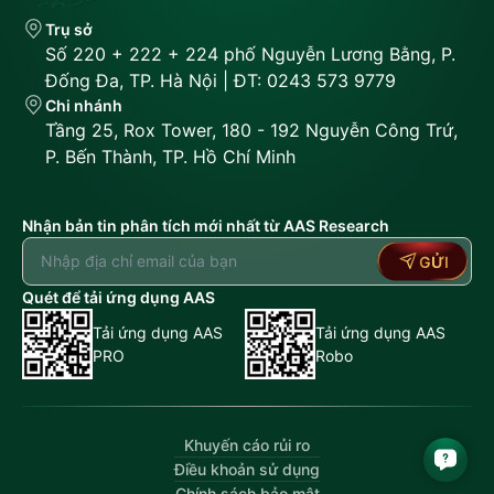
Trụ sở
Số 220 + 222 + 224 phố Nguyễn Lương Bằng, P.
Đống Đa, TP. Hà Nội | ĐT: 0243 573 9779
Chi nhánh
Tầng 25, Rox Tower, 180 - 192 Nguyễn Công Trứ,
P. Bến Thành, TP. Hồ Chí Minh
Nhận bản tin phân tích mới nhất từ AAS Research
GỬI
Quét để tải ứng dụng AAS
Tải ứng dụng AAS
Tải ứng dụng AAS
PRO
Robo
Khuyến cáo rủi ro
Điều khoản sử dụng
Chính sách bảo mật