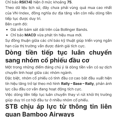
Chỉ báo
RSI(14)
hiện ở mức khoảng
75
.
Theo dữ liệu lịch sử, đây chưa phải vùng quá mua cao nhất
của VN-Index, đồng nghĩa dư địa tăng vẫn còn nếu dòng tiền
tiếp tục được duy trì.
Bên cạnh đó:
Giá vẫn bám sát dải trên của Bollinger Bands.
Chỉ báo
MACD
vừa phát tín hiệu mua mới.
Sự đồng thuận giữa các chỉ báo kỹ thuật giúp triển vọng ngắn
hạn của thị trường vẫn được đánh giá tích cực.
Dòng tiền tiếp tục luân chuyển
sang nhóm cổ phiếu đầu cơ
Một trong những điểm đáng chú ý là dòng tiền vẫn có sự dịch
chuyển linh hoạt giữa các nhóm ngành.
Đặc biệt, nhóm cổ phiếu có tính đầu cơ cao bắt đầu xuất hiện
tín hiệu tăng trở lại theo mô hình
Rally – Base – Rally
, phản ánh
lực cầu đầu cơ vẫn đang hoạt động tích cực.
Việc dòng tiền tiếp tục luân chuyển thay vì rút khỏi thị trường
giúp duy trì cơ hội đầu tư ở nhiều nhóm cổ phiếu.
STB chịu áp lực từ thông tin liên
quan Bamboo Airways