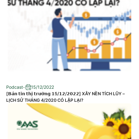
Podcast
-
15/12/2022
[𝗕𝗮̉𝗻 𝘁𝗶𝗻 𝘁𝗵𝗶̣ 𝘁𝗿𝘂̛𝗼̛̀𝗻𝗴 𝟭5/𝟭𝟮/𝟮𝟬𝟮𝟮] XÂY NỀN TÍCH LŨY –
LỊCH SỬ THÁNG 4/2020 CÓ LẶP LẠI?