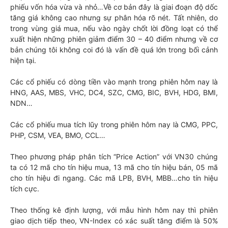
phiếu vốn hóa vừa và nhỏ…Về cơ bản đây là giai đoạn độ dốc
tăng giá không cao nhưng sự phân hóa rõ nét. Tất nhiên, do
trong vùng giá mua, nếu vào ngày chốt lời đồng loạt có thể
xuất hiện những phiên giảm điểm 30 – 40 điểm nhưng về cơ
bản chúng tôi không coi đó là vấn đề quá lớn trong bối cảnh
hiện tại.
Các cổ phiếu có dòng tiền vào mạnh trong phiên hôm nay là
HNG, AAS, MBS, VHC, DC4, SZC, CMG, BIC, BVH, HDG, BMI,
NDN…
Các cổ phiếu mua tích lũy trong phiên hôm nay là CMG, PPC,
PHP, CSM, VEA, BMO, CCL…
Theo phương pháp phân tích “Price Action” với VN30 chúng
ta có 12 mã cho tín hiệu mua, 13 mã cho tín hiệu bán, 05 mã
cho tín hiệu đi ngang. Các mã LPB, BVH, MBB…cho tín hiệu
tích cực.
Theo thống kê định lượng, với mẫu hình hôm nay thì phiên
giao dịch tiếp theo, VN-Index có xác suất tăng điểm là 50%