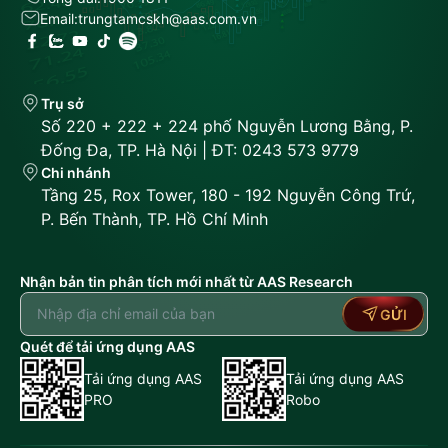
Email:
trungtamcskh@aas.com.vn
Trụ sở
Số 220 + 222 + 224 phố Nguyễn Lương Bằng, P.
Đống Đa, TP. Hà Nội | ĐT: 0243 573 9779
Chi nhánh
Tầng 25, Rox Tower, 180 - 192 Nguyễn Công Trứ,
P. Bến Thành, TP. Hồ Chí Minh
Nhận bản tin phân tích mới nhất từ AAS Research
GỬI
Quét để tải ứng dụng AAS
Tải ứng dụng AAS
Tải ứng dụng AAS
PRO
Robo