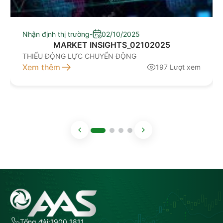
Nhận định thị trường
-
02/10/2025
MARKET INSIGHTS_02102025
THIẾU ĐỘNG LỰC CHUYỂN ĐỘNG
Xem thêm
197 Lượt xem
Tổng đài:
1900 1811