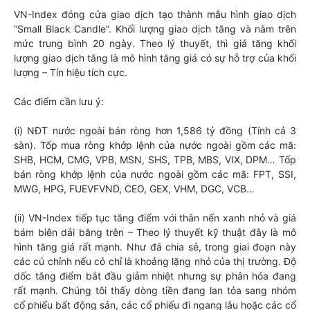
VN-Index đóng cửa giao dịch tạo thành mẫu hình giao dịch
“Small Black Candle”. Khối lượng giao dịch tăng và nằm trên
mức trung bình 20 ngày. Theo lý thuyết, thì giá tăng khối
lượng giao dịch tăng là mô hình tăng giá có sự hỗ trợ của khối
lượng – Tín hiệu tích cực.
Các điểm cần lưu ý:
(i) NĐT nước ngoài bán ròng hơn 1,586 tỷ đồng (Tính cả 3
sàn). Tốp mua ròng khớp lệnh của nước ngoài gồm các mã:
SHB, HCM, CMG, VPB, MSN, SHS, TPB, MBS, VIX, DPM… Tốp
bán ròng khớp lệnh của nước ngoài gồm các mã: FPT, SSI,
MWG, HPG, FUEVFVND, CEO, GEX, VHM, DGC, VCB…
(ii) VN-Index tiếp tục tăng điểm với thân nến xanh nhỏ và giá
bám biên dải băng trên – Theo lý thuyết kỹ thuật đây là mô
hình tăng giá rất mạnh. Như đã chia sẻ, trong giai đoạn này
các cú chỉnh nếu có chỉ là khoảng lặng nhỏ của thị trường. Độ
dốc tăng điểm bắt đầu giảm nhiệt nhưng sự phân hóa đang
rất mạnh. Chúng tôi thấy dòng tiền đang lan tỏa sang nhóm
cổ phiếu bất động sản, các cổ phiếu đi ngang lâu hoặc các cổ