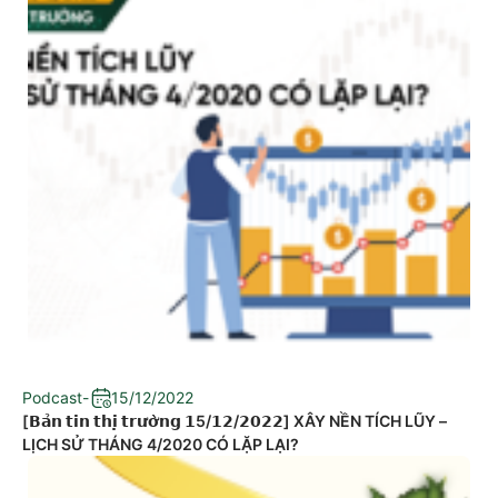
Podcast
-
15/12/2022
[𝗕𝗮̉𝗻 𝘁𝗶𝗻 𝘁𝗵𝗶̣ 𝘁𝗿𝘂̛𝗼̛̀𝗻𝗴 𝟭5/𝟭𝟮/𝟮𝟬𝟮𝟮] XÂY NỀN TÍCH LŨY –
LỊCH SỬ THÁNG 4/2020 CÓ LẶP LẠI?