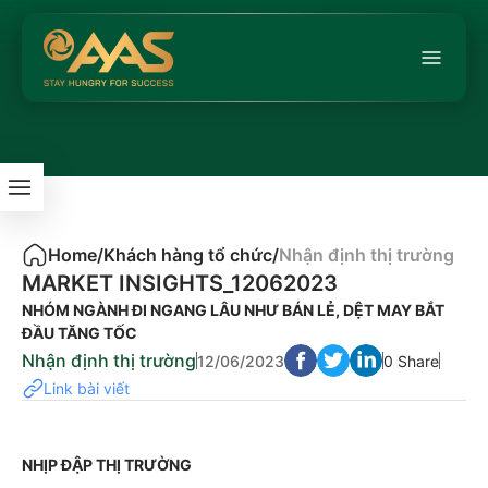
Home
/
Khách hàng tổ chức
/
Nhận định thị trường
MARKET INSIGHTS_12062023
NHÓM NGÀNH ĐI NGANG LÂU NHƯ BÁN LẺ, DỆT MAY BẮT
ĐẦU TĂNG TỐC
Nhận định thị trường
12/06/2023
0 Share
Link bài viết
NHỊP ĐẬP THỊ TRƯỜNG