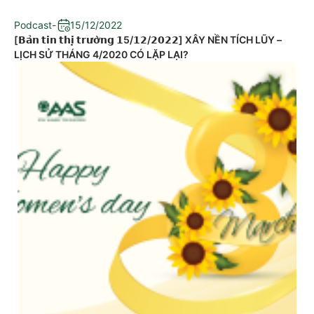
Podcast
-
15/12/2022
[𝗕𝗮̉𝗻 𝘁𝗶𝗻 𝘁𝗵𝗶̣ 𝘁𝗿𝘂̛𝗼̛̀𝗻𝗴 𝟭5/𝟭𝟮/𝟮𝟬𝟮𝟮] XÂY NỀN TÍCH LŨY –
LỊCH SỬ THÁNG 4/2020 CÓ LẶP LẠI?