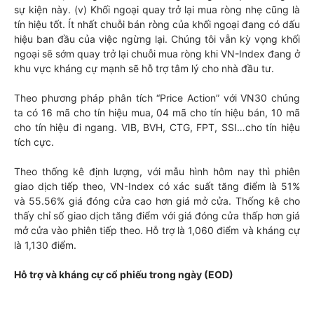
sự kiện này. (v) Khối ngoại quay trở lại mua ròng nhẹ cũng là
tín hiệu tốt. Ít nhất chuỗi bán ròng của khối ngoại đang có dấu
hiệu ban đầu của việc ngừng lại. Chúng tôi vẫn kỳ vọng khối
ngoại sẽ sớm quay trở lại chuỗi mua ròng khi VN-Index đang ở
khu vực kháng cự mạnh sẽ hỗ trợ tâm lý cho nhà đầu tư.
Theo phương pháp phân tích “Price Action” với VN30 chúng
ta có 16 mã cho tín hiệu mua, 04 mã cho tín hiệu bán, 10 mã
cho tín hiệu đi ngang. VIB, BVH, CTG, FPT, SSI…cho tín hiệu
tích cực.
Theo thống kê định lượng, với mẫu hình hôm nay thì phiên
giao dịch tiếp theo, VN-Index có xác suất tăng điểm là 51%
và 55.56% giá đóng cửa cao hơn giá mở cửa. Thống kê cho
thấy chỉ số giao dịch tăng điểm với giá đóng cửa thấp hơn giá
mở cửa vào phiên tiếp theo. Hỗ trợ là 1,060 điểm và kháng cự
là 1,130 điểm.
Hỗ trợ và kháng cự cổ phiếu trong ngày (EOD)