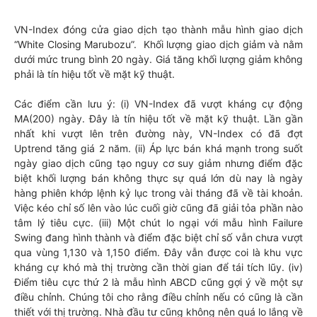
VN-Index đóng cửa giao dịch tạo thành mẫu hình giao dịch
“White Closing Marubozu”. Khối lượng giao dịch giảm và nằm
dưới mức trung bình 20 ngày. Giá tăng khối lượng giảm không
phải là tín hiệu tốt về mặt kỹ thuật.
Các điểm cần lưu ý: (i) VN-Index đã vượt kháng cự động
MA(200) ngày. Đây là tín hiệu tốt về mặt kỹ thuật. Lần gần
nhất khi vượt lên trên đường này, VN-Index có đã đợt
Uptrend tăng giá 2 năm. (ii) Áp lực bán khá mạnh trong suốt
ngày giao dịch cũng tạo nguy cơ suy giảm nhưng điểm đặc
biệt khối lượng bán không thực sự quá lớn dù nay là ngày
hàng phiên khớp lệnh kỷ lục trong vài tháng đã về tài khoản.
Việc kéo chỉ số lên vào lúc cuối giờ cũng đã giải tỏa phần nào
tâm lý tiêu cực. (iii) Một chút lo ngại với mẫu hình Failure
Swing đang hình thành và điểm đặc biệt chỉ số vẫn chưa vượt
qua vùng 1,130 và 1,150 điểm. Đây vẫn được coi là khu vực
kháng cự khó mà thị trường cần thời gian để tái tích lũy. (iv)
Điểm tiêu cực thứ 2 là mẫu hình ABCD cũng gợi ý về một sự
điều chỉnh. Chúng tôi cho rằng điều chỉnh nếu có cũng là cần
thiết với thị trường. Nhà đầu tư cũng không nên quá lo lắng về