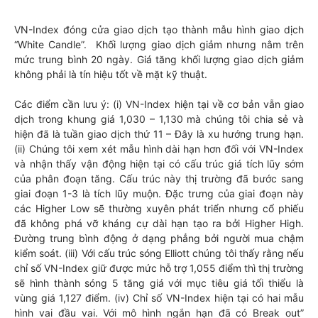
VN-Index đóng cửa giao dịch tạo thành mẫu hình giao dịch
“White Candle”. Khối lượng giao dịch giảm nhưng nằm trên
mức trung bình 20 ngày. Giá tăng khối lượng giao dịch giảm
không phải là tín hiệu tốt về mặt kỹ thuật.
Các điểm cần lưu ý: (i) VN-Index hiện tại về cơ bản vẫn giao
dịch trong khung giá 1,030 – 1,130 mà chúng tôi chia sẻ và
hiện đã là tuần giao dịch thứ 11 – Đây là xu hướng trung hạn.
(ii) Chúng tôi xem xét mẫu hình dài hạn hơn đối với VN-Index
và nhận thấy vận động hiện tại có cấu trúc giá tích lũy sớm
của phân đoạn tăng. Cấu trúc này thị trường đã bước sang
giai đoạn 1-3 là tích lũy muộn. Đặc trưng của giai đoạn này
các Higher Low sẽ thường xuyên phát triển nhưng cổ phiếu
đã không phá vỡ kháng cự dài hạn tạo ra bởi Higher High.
Đường trung bình động ở dạng phẳng bởi người mua chậm
kiểm soát. (iii) Với cấu trúc sóng Elliott chúng tôi thấy rằng nếu
chỉ số VN-Index giữ được mức hỗ trợ 1,055 điểm thì thị trường
sẽ hình thành sóng 5 tăng giá với mục tiêu giá tối thiểu là
vùng giá 1,127 điểm. (iv) Chỉ số VN-Index hiện tại có hai mẫu
hình vai đầu vai. Với mô hình ngắn hạn đã có Break out”