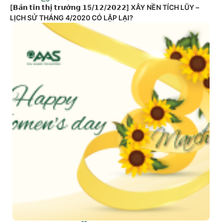
[𝗕𝗮̉𝗻 𝘁𝗶𝗻 𝘁𝗵𝗶̣ 𝘁𝗿𝘂̛𝗼̛̀𝗻𝗴 𝟭5/𝟭𝟮/𝟮𝟬𝟮𝟮] XÂY NỀN TÍCH LŨY –
LỊCH SỬ THÁNG 4/2020 CÓ LẶP LẠI?