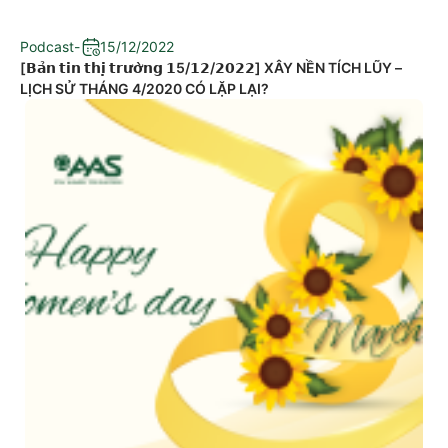
Podcast
-
15/12/2022
[𝗕𝗮̉𝗻 𝘁𝗶𝗻 𝘁𝗵𝗶̣ 𝘁𝗿𝘂̛𝗼̛̀𝗻𝗴 𝟭5/𝟭𝟮/𝟮𝟬𝟮𝟮] XÂY NỀN TÍCH LŨY –
LỊCH SỬ THÁNG 4/2020 CÓ LẶP LẠI?