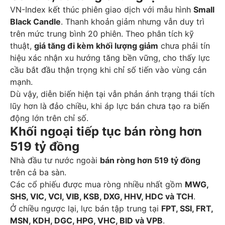
VN-Index kết thúc phiên giao dịch với mẫu hình
Small
Black Candle
. Thanh khoản giảm nhưng vẫn duy trì
trên mức trung bình 20 phiên. Theo phân tích kỹ
thuật,
giá tăng đi kèm khối lượng giảm
chưa phải tín
hiệu xác nhận xu hướng tăng bền vững, cho thấy lực
cầu bắt đầu thận trọng khi chỉ số tiến vào vùng cản
mạnh.
Dù vậy, diễn biến hiện tại vẫn phản ánh trạng thái tích
lũy hơn là đảo chiều, khi áp lực bán chưa tạo ra biến
động lớn trên chỉ số.
Khối ngoại tiếp tục bán ròng hơn
519 tỷ đồng
Nhà đầu tư nước ngoài
bán ròng hơn 519 tỷ đồng
trên cả ba sàn.
Các cổ phiếu được mua ròng nhiều nhất gồm
MWG,
SHS, VIC, VCI, VIB, KSB, DXG, HHV, HDC và TCH
.
Ở chiều ngược lại, lực bán tập trung tại
FPT, SSI, FRT,
MSN, KDH, DGC, HPG, VHC, BID và VPB
.