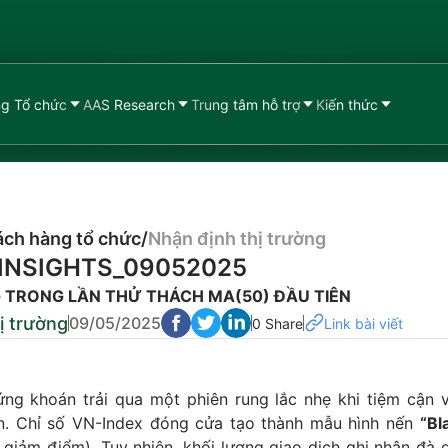
g Tổ chức
AAS Research
Trung tâm hỗ trợ
Kiến thức
ch hàng tổ chức
/
Nhận định thị trường
INSIGHTS_09052025
TRONG LẦN THỬ THÁCH MA(50) ĐẦU TIÊN
ị trường
09/05/2025
0 Share
Link bài viết
ứng khoán trải qua một phiên rung lắc nhẹ khi tiệm cận 
n. Chỉ số VN-Index đóng cửa tạo thành mẫu hình nến
“Bl
giảm điểm). Tuy nhiên, khối lượng giao dịch ghi nhận đà 