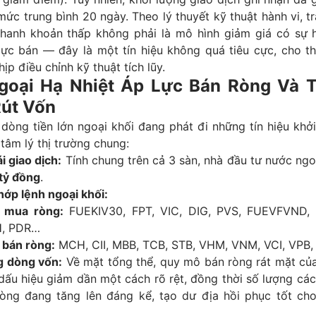
ức trung bình 20 ngày. Theo lý thuyết kỹ thuật hành vi, tr
hanh khoản thấp không phải là mô hình giảm giá có sự 
lực bán — đây là một tín hiệu không quá tiêu cực, cho t
ịp điều chỉnh kỹ thuật tích lũy.
Ngoại Hạ Nhiệt Áp Lực Bán Ròng Và 
út Vốn
dòng tiền lớn ngoại khối đang phát đi những tín hiệu khở
 tâm lý thị trường chung:
i giao dịch:
Tính chung trên cả 3 sàn, nhà đầu tư nước ng
tỷ đồng
.
hớp lệnh ngoại khối:
 mua ròng:
FUEKIV30, FPT, VIC, DIG, PVS, FUEVFVND,
, PDR…
 bán ròng:
MCH, CII, MBB, TCB, STB, VHM, VNM, VCI, VPB,
 dòng vốn:
Về mặt tổng thể, quy mô bán ròng rát mặt của
dấu hiệu giảm dần một cách rõ rệt, đồng thời số lượng cá
ròng đang tăng lên đáng kể, tạo dư địa hồi phục tốt cho 