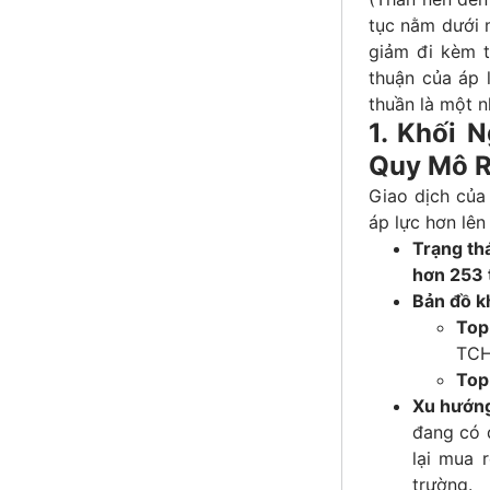
tục nằm dưới m
giảm đi kèm t
thuận của áp 
thuần là một nh
1. Khối 
Quy Mô R
Giao dịch của 
áp lực hơn lên
Trạng thá
hơn 253 
Bản đồ k
Top
TCH
Top
Xu hướng
đang có 
lại mua 
trường.