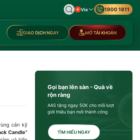
1900 1811
Vie
GIAO DỊCH NGAY
MỞ TÀI KHOẢN
Gọi bạn lên sàn - Quà về
rộn ràng
AAS tặng ngay 50K cho mỗi lượt
giới thiệu bạn mới thành công
vùng cản kỹ
ack Candle”
TÌM HIỂU NGAY
giảm và tiếp