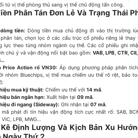
i từ vị thế phòng thủ sang vị thế chủ động tấn công.
Tiền Phân Tán Đơn Lẻ Và Trạng Thái P
 dòng tiền:
Dòng tiền mua chủ động đi vào thị trường l
 phân tán, chọn lọc ở các cấu trúc cổ phiếu riêng lẻ thay 
g lực theo từng nhóm ngành cụ thể. Các cổ phiếu ghi nhậ
nh chú ý và vận động nổi bật bao gồm:
VAB, LPB, CTR, CII
S…
h Price Action rổ VN30:
Áp dụng phương pháp phân tích
ới nhóm Bluechips, vị thế mua chiếm ưu thế rõ rệt, bảo t
ố:
 hiệu mua kỹ thuật:
Chiếm ưu thế với
14 mã
.
 hiệu bán ngắn hạn:
Xuất hiện tại
09 mã
.
 hiệu đi ngang (Sideway):
Ghi nhận tại
07 mã
.
 mã phát đi tín hiệu vận động tích cực nhất rổ:
SAB, BCM
, VIC, LPB, MWG…
 Kê Định Lượng Và Kịch Bản Xu Hướn
h Ngày Thứ 2