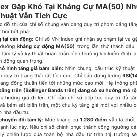
dex Gặp Khó Tại Kháng Cự MA(50) N
Thuật Vẫn Tích Cực
úc đồ thị của chỉ số chung vẫn đang duy trì phom dáng tă
 hội bứt phá:
 tại cản động:
Chỉ số VN-Index ghi nhận sự chậm lại và g
i đường
kháng cự động MA(50)
trong lần thử thách đầu t
tâm lý và kỹ thuật hoàn toàn bình thường khi kiểm định l
h động quan trọng.
mô hình tăng giá bám biên:
Nhìn chung, cấu trúc kỹ thuật 
n duy trì trạng thái rất tích cực. Chỉ báo động lượng
RSI(1
đang đồng thuận tiến tới những mức cao mới. Hệ thống phâ
băng trên (Bollinger Bands trên) đang có xu hướng mở rộ
u hướng giá đi lên. Chỉ cần chỉ số tiếp tục duy trì đà tă
và bám sát biên trên, một chu kỳ tăng giá mới với nhiều c
o nhà đầu tư.
chuyển đổi tâm lý:
Mốc kháng cự
1.280 điểm
vẫn là chốt 
ạnh lúc này. Nếu chỉ số chinh phục thành công ngưỡng cản
 lý chiến lược của toàn bộ nhà đầu tư trên thị trường sẽ