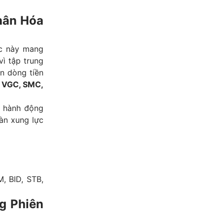
hân Hóa
úc này mang
vì tập trung
n dòng tiền
, VGC, SMC,
 hành động
oàn xung lực
, BID, STB,
g Phiên