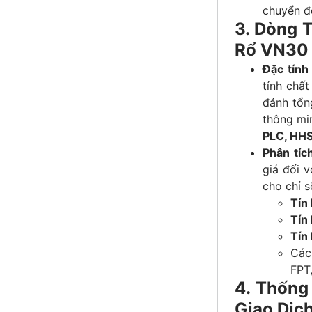
chuyển đổ
3. Dòng 
Rổ VN30
Đặc tính
tính chất
đánh tổn
thông mi
PLC, HH
Phân tíc
giá đối v
cho chỉ s
Tín
Tín
Tín
Các
FPT
4. Thống
Giao Dịc