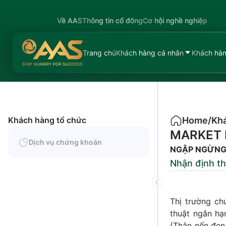
Về AAS
Thông tin cổ đông
Cơ hội nghề nghiệp
Trang chủ
Khách hàng cá nhân
Khách hàn
Khách hàng tổ chức
Home
/
Khá
MARKET 
Dịch vụ chứng khoán
NGẬP NGỪNG 
Nhận định th
Thị trường ch
thuật ngắn hạ
(Thân nến đen 