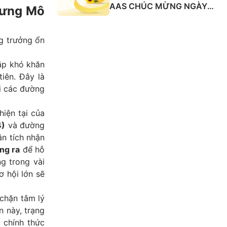
AAS CHÚC MỪNG NGÀY
hưng Mô
QUỐC TẾ PHỤ NỮ 8/3
ng trưởng ổn
ặp khó khăn
iên. Đây là
ại các đường
hiện tại của
4)
và đường
n tích nhận
ng ra
để hỗ
ng trong vài
ơ hội lớn sẽ
chặn tâm lý
 này, trạng
 chính thức