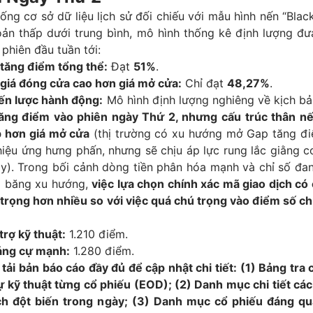
ống cơ sở dữ liệu lịch sử đối chiếu với mẫu hình nến “Blac
ản thấp dưới trung bình, mô hình thống kê định lượng đư
phiên đầu tuần tới:
 tăng điểm tổng thể:
Đạt
51%
.
 giá đóng cửa cao hơn giá mở cửa:
Chỉ đạt
48,27%
.
iến lược hành động:
Mô hình định lượng nghiêng về kịch b
tăng điểm vào phiên ngày Thứ 2, nhưng cấu trúc thân nế
p hơn giá mở cửa
(thị trường có xu hướng mở Gap tăng đ
hiệu ứng hưng phấn, nhưng sẽ chịu áp lực rung lắc giằng 
gày). Trong bối cảnh dòng tiền phân hóa mạnh và chỉ số đ
i băng xu hướng,
việc lựa chọn chính xác mã giao dịch có
 trọng hơn nhiều so với việc quá chú trọng vào điểm số c
rợ kỹ thuật:
1.210 điểm.
áng cự mạnh:
1.280 điểm.
tải bản báo cáo đầy đủ để cập nhật chi tiết: (1) Bảng tr
ự kỹ thuật từng cổ phiếu (EOD); (2) Danh mục chi tiết cá
ch đột biến trong ngày; (3) Danh mục cổ phiếu đáng q