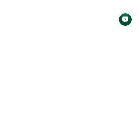
n phân tích mới nhất từ AAS Research
GỬI
 ứng dụng AAS