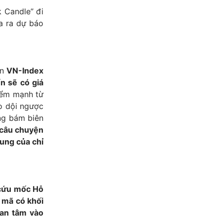
k Candle” đi
a ra dự báo
ản
VN-Index
n sẽ có giá
iểm mạnh từ
co dội ngược
ang bám biên
 câu chuyện
hung của chỉ
a cứu mốc Hỗ
c mã có khối
uan tâm vào