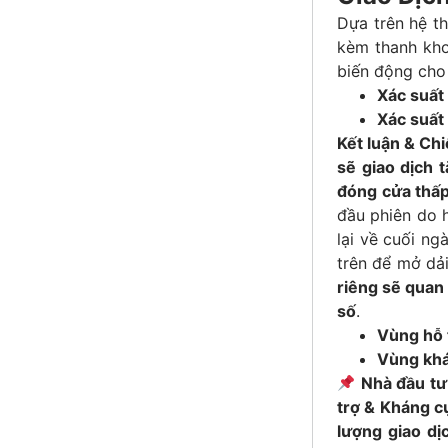
Dựa trên hệ th
kèm thanh kho
biến động cho 
Xác suất
Xác suất
Kết luận & Ch
sẽ giao dịch 
đóng cửa thấ
đầu phiên do 
lại về cuối n
trên để mở dả
riêng sẽ quan
số
.
Vùng hỗ t
Vùng kh
Nhà đầu tư 
trợ & Kháng c
lượng giao dị