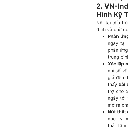
2. VN-In
Hình Kỹ 
Nội tại cấu tr
định và chờ cơ
Phản ứng
ngay tạ
phản ứng 
trung bìn
Xác lập 
chỉ số vẫ
giá đều 
thấy
dải 
trợ cho x
ngày tới 
mở ra ch
Nút thắt 
cực kỳ m
thái tâm