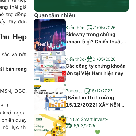
ạng thái giá
hỗ trợ đồng
Quan tâm nhiều
hấy đây đơn
Kiến thức
-
21/05/2026
Sideway trong chứng
Thu Hẹp
khoán là gì? Chiến thuật
đầu tư hiệu quả
i sắc và bớt
Kiến thức
-
21/05/2026
Các công ty chứng khoán
oài
bán ròng
lớn tại Việt Nam hiện nay
 MSN, DGC,
Podcast
-
15/12/2022
[𝗕𝗮̉𝗻 𝘁𝗶𝗻 𝘁𝗵𝗶̣ 𝘁𝗿𝘂̛𝗼̛̀𝗻𝗴
𝟭5/𝟭𝟮/𝟮𝟬𝟮𝟮] XÂY NỀN
 BID…
TÍCH LŨY – LỊCH SỬ
 khối ngoại
THÁNG 4/2020 CÓ LẶP
Tin tức Smart Invest
-
c phiên quay
06/03/2025
LẠI?
nội lực thị