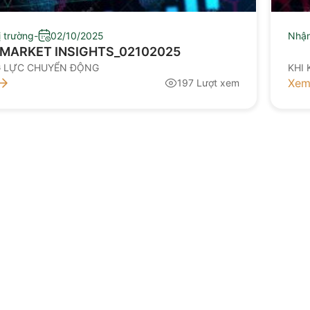
ị trường
-
02/10/2025
Nhận
MARKET INSIGHTS_02102025
G LỰC CHUYỂN ĐỘNG
KHI 
Xem
197 Lượt xem