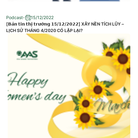
Podcast
-
15/12/2022
[𝗕𝗮̉𝗻 𝘁𝗶𝗻 𝘁𝗵𝗶̣ 𝘁𝗿𝘂̛𝗼̛̀𝗻𝗴 𝟭5/𝟭𝟮/𝟮𝟬𝟮𝟮] XÂY NỀN TÍCH LŨY –
LỊCH SỬ THÁNG 4/2020 CÓ LẶP LẠI?