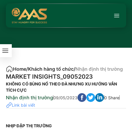
Home
/
Khách hàng tổ chức
/
Nhận định thị trường
MARKET INSIGHTS_09052023
KHÔNG CÓ BÙNG NỔ THEO ĐÀ NHƯNG XU HƯỚNG VẪN
TÍCH CỰC
Nhận định thị trường
09/05/2023
0 Share
Link bài viết
NHỊP ĐẬP THỊ TRƯỜNG