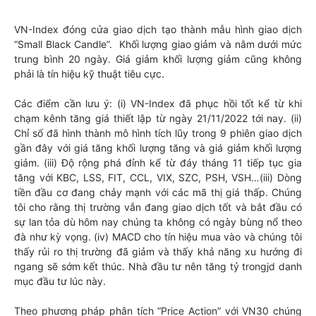
VN-Index đóng cửa giao dịch tạo thành mẫu hình giao dịch
“Small Black Candle”. Khối lượng giao giảm và nằm dưới mức
trung bình 20 ngày. Giá giảm khối lượng giảm cũng không
phải là tín hiệu kỹ thuật tiêu cực.
Các điểm cần lưu ý: (i) VN-Index đã phục hồi tốt kể từ khi
chạm kênh tăng giá thiết lập từ ngày 21/11/2022 tới nay. (ii)
Chỉ số đã hình thành mô hình tích lũy trong 9 phiên giao dịch
gần đây với giá tăng khối lượng tăng và giá giảm khối lượng
giảm. (iii) Độ rộng phá đỉnh kể từ đáy tháng 11 tiếp tục gia
tăng với KBC, LSS, FIT, CCL, VIX, SZC, PSH, VSH…(iii) Dòng
tiền đầu cơ đang chảy mạnh với các mã thị giá thấp. Chúng
tôi cho rằng thị trường vẫn đang giao dịch tốt và bắt đầu có
sự lan tỏa dù hôm nay chúng ta không có ngày bùng nổ theo
đà như kỳ vọng. (iv) MACD cho tín hiệu mua vào và chúng tôi
thấy rủi ro thị trường đã giảm và thấy khả năng xu hướng đi
ngang sẽ sớm kết thúc. Nhà đầu tư nên tăng tỷ trongjd danh
mục đầu tư lúc này.
Theo phương pháp phân tích “Price Action” với VN30 chúng