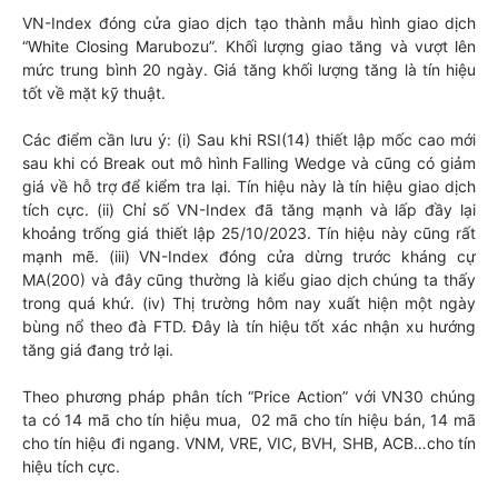
VN-Index đóng cửa giao dịch tạo thành mẫu hình giao dịch
“White Closing Marubozu”. Khối lượng giao tăng và vượt lên
mức trung bình 20 ngày. Giá tăng khối lượng tăng là tín hiệu
tốt về mặt kỹ thuật.
Các điểm cần lưu ý: (i) Sau khi RSI(14) thiết lập mốc cao mới
sau khi có Break out mô hình Falling Wedge và cũng có giảm
giá về hỗ trợ để kiểm tra lại. Tín hiệu này là tín hiệu giao dịch
tích cực. (ii) Chỉ số VN-Index đã tăng mạnh và lấp đầy lại
khoảng trống giá thiết lập 25/10/2023. Tín hiệu này cũng rất
mạnh mẽ. (iii) VN-Index đóng cửa dừng trước kháng cự
MA(200) và đây cũng thường là kiểu giao dịch chúng ta thấy
trong quá khứ. (iv) Thị trường hôm nay xuất hiện một ngày
bùng nổ theo đà FTD. Đây là tín hiệu tốt xác nhận xu hướng
tăng giá đang trở lại.
Theo phương pháp phân tích “Price Action” với VN30 chúng
ta có 14 mã cho tín hiệu mua, 02 mã cho tín hiệu bán, 14 mã
cho tín hiệu đi ngang. VNM, VRE, VIC, BVH, SHB, ACB…cho tín
hiệu tích cực.