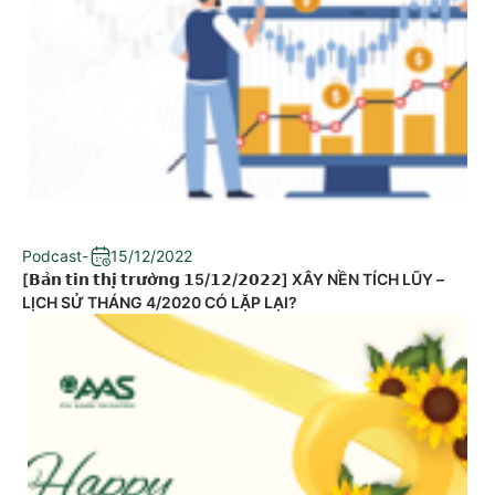
Podcast
-
15/12/2022
[𝗕𝗮̉𝗻 𝘁𝗶𝗻 𝘁𝗵𝗶̣ 𝘁𝗿𝘂̛𝗼̛̀𝗻𝗴 𝟭5/𝟭𝟮/𝟮𝟬𝟮𝟮] XÂY NỀN TÍCH LŨY –
LỊCH SỬ THÁNG 4/2020 CÓ LẶP LẠI?