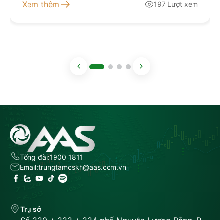
Xem thêm
197 Lượt xem
Tổng đài:
1900 1811
Email:
trungtamcskh@aas.com.vn
Trụ sở
Số 220 + 222 + 224 phố Nguyễn Lương Bằng, P.