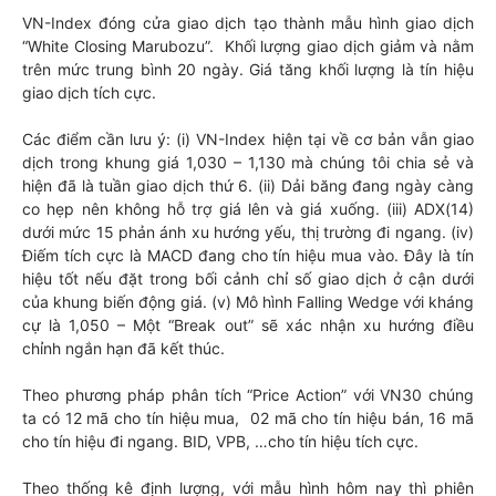
VN-Index đóng cửa giao dịch tạo thành mẫu hình giao dịch
“White Closing Marubozu”. Khối lượng giao dịch giảm và nằm
trên mức trung bình 20 ngày. Giá tăng khối lượng là tín hiệu
giao dịch tích cực.
Các điểm cần lưu ý: (i) VN-Index hiện tại về cơ bản vẫn giao
dịch trong khung giá 1,030 – 1,130 mà chúng tôi chia sẻ và
hiện đã là tuần giao dịch thứ 6. (ii) Dải băng đang ngày càng
co hẹp nên không hỗ trợ giá lên và giá xuống. (iii) ADX(14)
dưới mức 15 phản ánh xu hướng yếu, thị trường đi ngang. (iv)
Điếm tích cực là MACD đang cho tín hiệu mua vào. Đây là tín
hiệu tốt nếu đặt trong bối cảnh chỉ số giao dịch ở cận dưới
của khung biến động giá. (v) Mô hình Falling Wedge với kháng
cự là 1,050 – Một “Break out” sẽ xác nhận xu hướng điều
chỉnh ngắn hạn đã kết thúc.
Theo phương pháp phân tích “Price Action” với VN30 chúng
ta có 12 mã cho tín hiệu mua, 02 mã cho tín hiệu bán, 16 mã
cho tín hiệu đi ngang. BID, VPB, …cho tín hiệu tích cực.
Theo thống kê định lượng, với mẫu hình hôm nay thì phiên