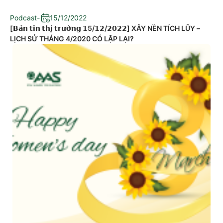
Podcast
-
15/12/2022
[𝗕𝗮̉𝗻 𝘁𝗶𝗻 𝘁𝗵𝗶̣ 𝘁𝗿𝘂̛𝗼̛̀𝗻𝗴 𝟭5/𝟭𝟮/𝟮𝟬𝟮𝟮] XÂY NỀN TÍCH LŨY –
LỊCH SỬ THÁNG 4/2020 CÓ LẶP LẠI?