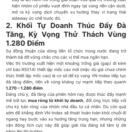
hiện nhóm cổ phiếu vượt đỉnh ngay tại vùng nền cận dưới,
mở ra kỳ vọng dịch chuyển xu hướng thay vì trạng thái
sideway ức chế trước đó.
2. Khối Tự Doanh Thúc Đẩy Đà
Tăng, Kỳ Vọng Thử Thách Vùng
1.280 Điểm
Sự đồng thuận của dòng tiền tổ chức trong nước đang trở
thành bệ đỡ vững chắc cho các vị thế mua ngắn hạn.
Việc thị trường xuất hiện một khoảng trống giá (gap) đi kèm
chỉ báo RSI(14) thiết lập mốc cao mới (mặc dù giá chưa chính
thức thiết lập mốc cao) là cơ sở để kỳ vọng VN-Index tiếp tục
đà tăng điểm, tiến về vùng kháng cự mạnh tiếp theo quanh
1.270 – 1.280 điểm
.
Đáng chú ý, đà tăng của phiên hôm nay được thúc đẩy mạnh
mẽ bởi lực
mua ròng từ khối tự doanh
, đối ứng trực tiếp với
chu kỳ bán ròng của nhóm nhà đầu tư cá nhân. Dù còn quá
sớm để khẳng định VN-Index sẽ thoát hoàn toàn khỏi chuỗi đi
ngang hay bước vào xu hướng tăng trung hạn, nhưng những
vận động tích cực này đã giúp giải tỏa đáng kể tâm lý đè
nặng lên thị trường.