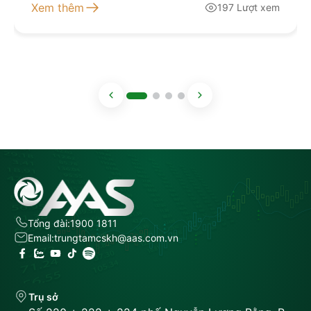
Xem thêm
197 Lượt xem
Tổng đài:
1900 1811
Email:
trungtamcskh@aas.com.vn
Trụ sở