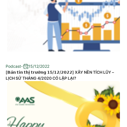
Podcast
-
15/12/2022
[𝗕𝗮̉𝗻 𝘁𝗶𝗻 𝘁𝗵𝗶̣ 𝘁𝗿𝘂̛𝗼̛̀𝗻𝗴 𝟭5/𝟭𝟮/𝟮𝟬𝟮𝟮] XÂY NỀN TÍCH LŨY –
LỊCH SỬ THÁNG 4/2020 CÓ LẶP LẠI?