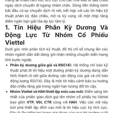
ngày dịch chuyển đi ngang nhàm chán. Dòng tiền thông minh
bắt đầu có sự chuyển dịch rõ nét, kết hợp với các tín hiệu kỹ
thuật phân kỳ đảo chiều, mở ra kỳ vọng về một nhịp tăng
điểm ngắn hạn giải tỏa áp lực tâm lý.
1. Tín Hiệu Phân Kỳ Dương Và
Động Lực Từ Nhóm Cổ Phiếu
Viettel
Dưới góc nhìn phân tích kỹ thuật, đồ thị chỉ số chung lẫn các
nhóm ngành dẫn dắt đang ghi nhận những chuyển biến mang
tính bước ngoặt.
Phân kỳ dương giữa giá và RSI(14):
Hệ thống chỉ báo kỹ
thuật phát đi tín hiệu một đường phân kỳ dương đang dần
hình thành rõ nét giữa đường vận động của giá và chỉ báo
động lượng RSI(14). Đây là một tín hiệu cảnh báo xu hướng
đảo chiều tăng giá trong ngắn hạn tương đối tin cậy.
Nhóm Viettel và HAH thiết lập mốc cao mới:
Điểm sáng lớn
nhất của phiên giao dịch gọi tên nhóm cổ phiếu họ Viettel
bao gồm
VTP, VGI, CTR
cùng với
HAH
. Việc các mã này
bứt phá thiết lập đỉnh cao mới là tín hiệu cực kỳ tích cực.
Đây là lần hiếm hoi trong giai đoạn vừa qua thị trường xuất