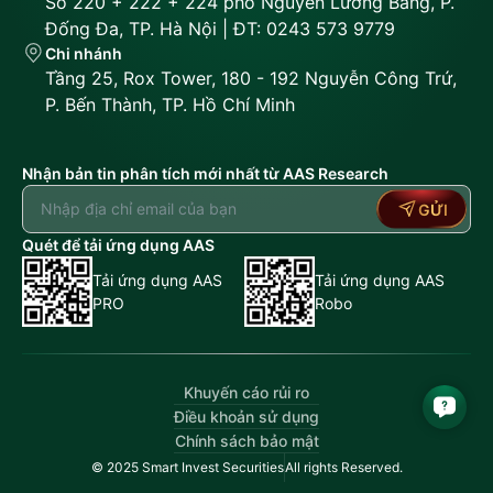
Số 220 + 222 + 224 phố Nguyễn Lương Bằng, P.
Đống Đa, TP. Hà Nội | ĐT: 0243 573 9779
Chi nhánh
Tầng 25, Rox Tower, 180 - 192 Nguyễn Công Trứ,
P. Bến Thành, TP. Hồ Chí Minh
Nhận bản tin phân tích mới nhất từ AAS Research
GỬI
Quét để tải ứng dụng AAS
Tải ứng dụng AAS
Tải ứng dụng AAS
PRO
Robo
Khuyến cáo rủi ro
Điều khoản sử dụng
Chính sách bảo mật
© 2025 Smart Invest Securities
All rights Reserved.