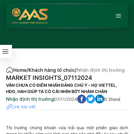
Home
/
Khách hàng tổ chức
/
Nhận định thị trường
MARKET INSIGHTS_07112024
VẪN CHƯA CÓ ĐIỂM NHẤN ĐÁNG CHÚ Ý – HỌ VIETTEL,
HDG, HAH GIÚP TA CÓ CÁI NHÌN BỚT NHÀM CHÁN
Nhận định thị trường
07/11/2024
0 Share
Link bài viết
Thị trường chứng khoán vừa trải qua một phiên giao dịch
mang lại nhiều cảm xúc tích cực cho các nhà đầu tư sau chuỗi