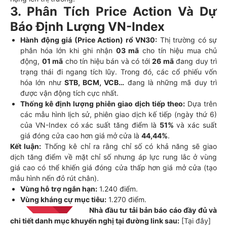
3. Phân Tích Price Action Và Dự
Báo Định Lượng VN-Index
Hành động giá (Price Action) rổ VN30:
Thị trường có sự
phân hóa lớn khi ghi nhận
03 mã
cho tín hiệu mua chủ
động,
01 mã
cho tín hiệu bán và có tới
26 mã
đang duy trì
trạng thái đi ngang tích lũy. Trong đó, các cổ phiếu vốn
hóa lớn như
STB, BCM, VCB…
đang là những mã duy trì
được vận động tích cực nhất.
Thống kê định lượng phiên giao dịch tiếp theo:
Dựa trên
các mẫu hình lịch sử, phiên giao dịch kế tiếp (ngày thứ 6)
của VN-Index có xác suất tăng điểm là
51%
và xác suất
giá đóng cửa cao hơn giá mở cửa là
44,44%
.
Kết luận:
Thống kê chỉ ra rằng chỉ số có khả năng sẽ giao
dịch tăng điểm về mặt chỉ số nhưng áp lực rung lắc ở vùng
giá cao có thể khiến giá đóng cửa thấp hơn giá mở cửa (tạo
mẫu hình nến đỏ rút chân).
Vùng hỗ trợ ngắn hạn:
1.240 điểm.
Vùng kháng cự mục tiêu:
1.270 điểm.
Nhà đầu tư tải bản báo cáo đầy đủ và
chi tiết danh mục khuyến nghị tại đường link sau:
[Tại đây]