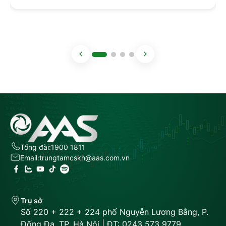
Tổng đài:
1900 1811
Email:
trungtamcskh@aas.com.vn
Trụ sở
Số 220 + 222 + 224 phố Nguyễn Lương Bằng, P.
Đống Đa, TP. Hà Nội | ĐT: 0243 573 9779