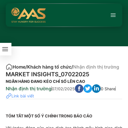
Home
/
Khách hàng tổ chức
/
Nhận định thị trường
MARKET INSIGHTS_07022025
NGÂN HÀNG ĐANG KÉO CHỈ SỐ LÊN CAO
Nhận định thị trường
07/02/2025
0 Share
Link bài viết
TÓM TẮT MỘT SỐ Ý CHÍNH TRONG BÁO CÁO
VN-Index đóng cửa giao dịch tạo thành mẫu hình giao dịch