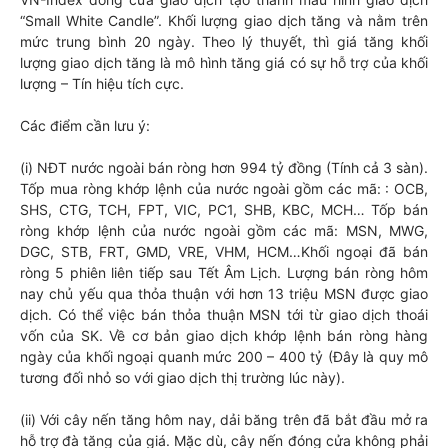
“Small White Candle”. Khối lượng giao dịch tăng và nằm trên
mức trung bình 20 ngày. Theo lý thuyết, thì giá tăng khối
lượng giao dịch tăng là mô hình tăng giá có sự hỗ trợ của khối
lượng – Tín hiệu tích cực.
Các điểm cần lưu ý:
(i) NĐT nước ngoài bán ròng hơn 994 tỷ đồng (Tính cả 3 sàn).
Tốp mua ròng khớp lệnh của nước ngoài gồm các mã: : OCB,
SHS, CTG, TCH, FPT, VIC, PC1, SHB, KBC, MCH… Tốp bán
ròng khớp lệnh của nước ngoài gồm các mã: MSN, MWG,
DGC, STB, FRT, GMD, VRE, VHM, HCM…Khối ngoại đã bán
ròng 5 phiên liên tiếp sau Tết Âm Lịch. Lượng bán ròng hôm
nay chủ yếu qua thỏa thuận với hơn 13 triệu MSN được giao
dịch. Có thể việc bán thỏa thuận MSN tới từ giao dịch thoái
vốn của SK. Về cơ bản giao dịch khớp lệnh bán ròng hàng
ngày của khối ngoại quanh mức 200 – 400 tỷ (Đây là quy mô
tương đối nhỏ so với giao dịch thị trường lúc này).
(ii) Với cây nến tăng hôm nay, dải băng trên đã bắt đầu mở ra
hỗ trợ đà tăng của giá. Mặc dù, cây nến đóng cửa không phải