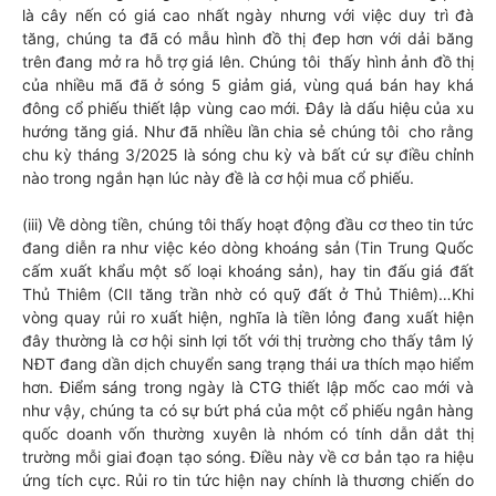
là cây nến có giá cao nhất ngày nhưng với việc duy trì đà
tăng, chúng ta đã có mẫu hình đồ thị đep hơn với dải băng
trên đang mở ra hỗ trợ giá lên. Chúng tôi thấy hình ảnh đồ thị
của nhiều mã đã ở sóng 5 giảm giá, vùng quá bán hay khá
đông cổ phiếu thiết lập vùng cao mới. Đây là dấu hiệu của xu
hướng tăng giá. Như đã nhiều lần chia sẻ chúng tôi cho rằng
chu kỳ tháng 3/2025 là sóng chu kỳ và bất cứ sự điều chỉnh
nào trong ngắn hạn lúc này đề là cơ hội mua cổ phiếu.
(iii) Về dòng tiền, chúng tôi thấy hoạt động đầu cơ theo tin tức
đang diễn ra như việc kéo dòng khoáng sản (Tin Trung Quốc
cấm xuất khẩu một số loại khoáng sản), hay tin đấu giá đất
Thủ Thiêm (CII tăng trần nhờ có quỹ đất ở Thủ Thiêm)…Khi
vòng quay rủi ro xuất hiện, nghĩa là tiền lỏng đang xuất hiện
đây thường là cơ hội sinh lợi tốt với thị trường cho thấy tâm lý
NĐT đang dần dịch chuyển sang trạng thái ưa thích mạo hiểm
hơn. Điểm sáng trong ngày là CTG thiết lập mốc cao mới và
như vậy, chúng ta có sự bứt phá của một cổ phiếu ngân hàng
quốc doanh vốn thường xuyên là nhóm có tính dẫn dắt thị
trường mỗi giai đoạn tạo sóng. Điều này về cơ bản tạo ra hiệu
ứng tích cực. Rủi ro tin tức hiện nay chính là thương chiến do