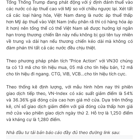
Tổng Thống Trump đang phát động với ý định đánh thuế vào
các nước có áp thuế cao với Mỹ so với chiều ngược lại. Xét tất
cả các loại hàng hóa, Việt Nam đang là nước áp thuế thấp
hơn Mỹ áp thuế vào Việt Nam (nếu phân rã thì có hàng hóa áp
ít hơn) nên tổng thể có thể Việt Nam sẽ được hưởng lợi ngắn
hạn trong thương chiến lần này nếu không bị gọi tên tuy nhiên
về trung và dài hạn nếu thương chiến kéo dài mà không có
đàm phán thì tất cả các nước đều chịu thiệt.
Theo phương pháp phân tích “Price Action” với VN30 chúng
ta có 13 mã cho tín hiệu mua, 05 mã cho tín hiệu bán, 12 mã
cho tín hiệu đi ngang. CTG, VIB, VCB…cho tín hiệu tích cực.
Theo thống kê định lượng, với mẫu hình hôm nay thì phiên
giao dịch tiếp theo, VN-Index có xác suất giảm điểm là 54%
và 36.36% giá đóng cửa cao hơn giá mở cửa. Dựa trên thống
kê, chỉ số giao dịch giảm điểm với giá đóng cửa thấp hơn giá
mở cửa vào phiên giao dịch ngày thứ 2. Hỗ trợ là 1,250 điểm
và kháng cự là 1,280 điểm.
Nhà đầu tư tải bản báo cáo đầy đủ theo đường link sau: