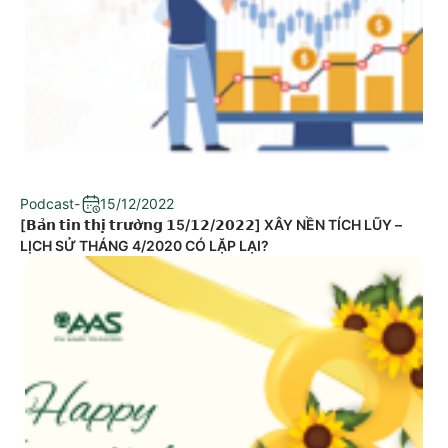
Podcast
-
15/12/2022
[𝗕𝗮̉𝗻 𝘁𝗶𝗻 𝘁𝗵𝗶̣ 𝘁𝗿𝘂̛𝗼̛̀𝗻𝗴 𝟭5/𝟭𝟮/𝟮𝟬𝟮𝟮] XÂY NỀN TÍCH LŨY –
LỊCH SỬ THÁNG 4/2020 CÓ LẶP LẠI?